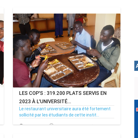
23/04/25
Par MenouActu
0
LES COP'S : 319.200 PLATS SERVIS EN
2023 À L'UNIVERSITÉ...
Le restaurant universitaire aura été fortement
sollicité par les étudiants de cette instit...
30/11/23
Par MenouActu
0