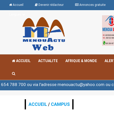
Accueil
Devenir rédacteur
Annonces gratuite
Langues
ACCUEIL
ACTUALITE
AFRIQUE & MONDE
ALER
ou via l'adresse menouactu@yahoo.com ou contact@meno
ACCUEIL
/
CAMPUS