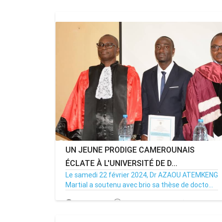
27/04/25
Par MenouActu
0
UN JEUNE PRODIGE CAMEROUNAIS
ÉCLATE À L'UNIVERSITÉ DE D...
Le samedi 22 février 2024, Dr AZAOU ATEMKENG
Martial a soutenu avec brio sa thèse de docto...
24/02/25
Par MenouActu
0