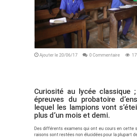
Ajouter le 20/06/17
0 Commentaire
17
Rendez-vous le 10 Octobre avec GESPR
Curiosité au lycée classique 
une formation de qualité, un métier
épreuves du probatoire d’en
lequel les lampions vont s’éte
plus d’un mois et demi.
Des différents examens qui ont eu cours en cette s
raisons sont restées non élucidées pour la plupart de