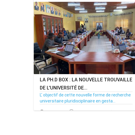
LA PH.D BOX : LA NOUVELLE TROUVAILLE
MENOUACTU
DE L'UNIVERSITÉ DE...
L' objectif de cette nouvelle forme de recherche
universitaire pluridisciplinaire en gesta...
23/11/23
Par MenouActu
0