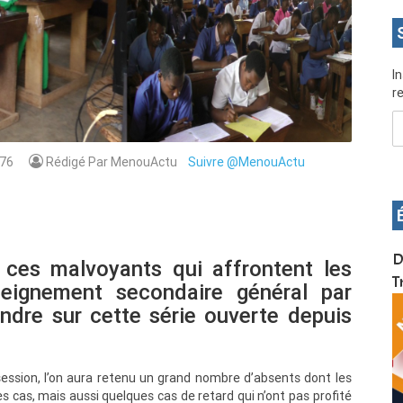
I
re
76
Rédigé Par MenouActu
Suivre @MenouActu
OS pour
Devenez infographiste professionnel en 10 jours
D
; ces malvoyants qui affrontent les
de formation pratique. Dschang du 17 au 27
T
seignement secondaire général par
janvier 2022
indre sur cette série ouverte depuis
ession, l’on aura retenu un grand nombre d’absents dont les
s cas, mais aussi quelques cas de retard qui n’ont pas profité