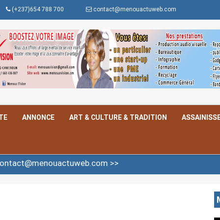
(+237)654 788 700
contact@menouactuweb.com
TE
ANNONCE
ART & CULTURE & TRADITION
ASSAINISS
uactuweb.com >>