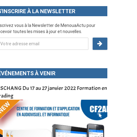
S'INSCRIRE À LA NEWSLETTER
nscrivez vous à la Newsletter de MenouaActu pour
cevoir toutes les mises à jour et nouvelles.
ÉVÉNEMENTS À VENIR
SCHANG Du 17 au 27 janvier 2022 Formation en
Menoua Vision
rading
d’application
à Dschang da
Cameroun