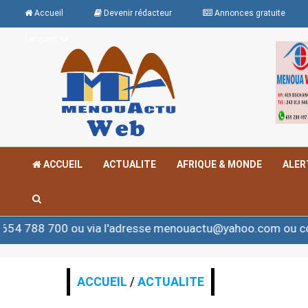
Accueil
Devenir rédacteur
Annonces gratuite
Langues
ACCUEIL
ACTUALITE
AFRIQUE & MONDE
ALER
 ou via l'adresse menouactu@yahoo.com ou contact@men
ACCUEIL
/
ACTUALITE