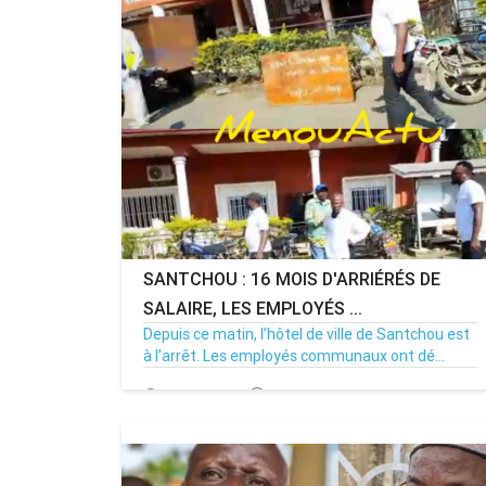
SANTCHOU : 16 MOIS D'ARRIÉRÉS DE
SALAIRE, LES EMPLOYÉS ...
Depuis ce matin, l’hôtel de ville de Santchou est
à l’arrêt. Les employés communaux ont dé...
20/07/26
Par MenouActu
0