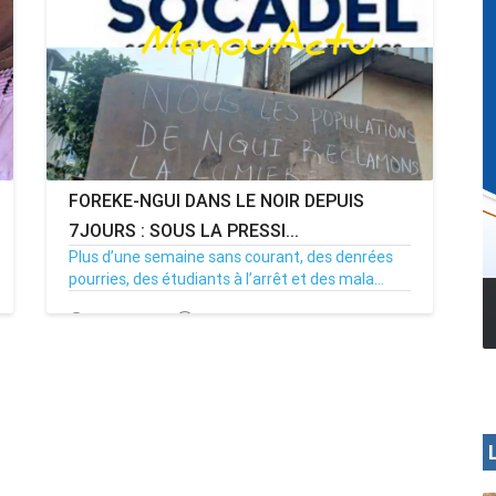
FOREKE-NGUI DANS LE NOIR DEPUIS
7JOURS : SOUS LA PRESSI...
Plus d’une semaine sans courant, des denrées
pourries, des étudiants à l’arrêt et des mala...
MENOUA VISION
02/07/26
Par MenouActu
0