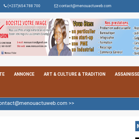
(+237)654 788 700
contact@menouactuweb.com
TE
ANNONCE
ART & CULTURE & TRADITION
ASSAINISS
ouactuweb.com >>