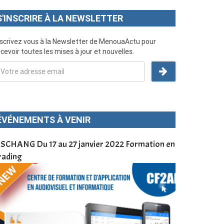
S'INSCRIRE À LA NEWSLETTER
nscrivez vous à la Newsletter de MenouaActu pour
cevoir toutes les mises à jour et nouvelles.
ÉVÉNEMENTS À VENIR
SCHANG Du 17 au 27 janvier 2022 Formation en
Menoua Vision
rading
d’application
à Dschang da
Cameroun