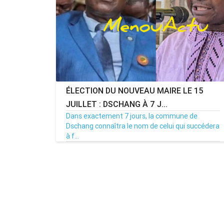
ÉLECTION DU NOUVEAU MAIRE LE 15
JUILLET : DSCHANG À 7 J...
Dans exactement 7 jours, la commune de
Dschang connaîtra le nom de celui qui succédera
à f...
MENOUACTU
08/07/26
Par MenouActu
0