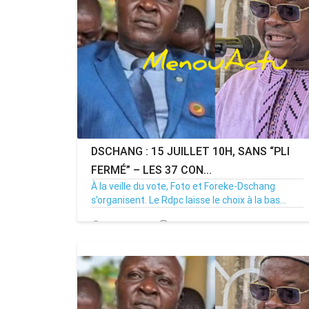
DSCHANG : 15 JUILLET 10H, SANS “PLI
FERMÉ” – LES 37 CON...
À la veille du vote, Foto et Foreke-Dschang
s’organisent. Le Rdpc laisse le choix à la bas...
14/07/26
Par MenouActu
0