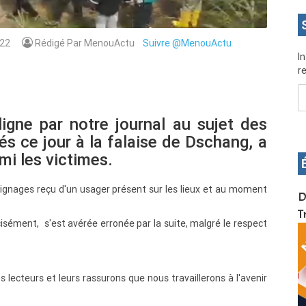
22
Rédigé Par MenouActu
Suivre @MenouActu
I
re
igne par notre journal au sujet des
s ce jour à la falaise de Dschang, a
mi les victimes.
ignages reçu d'un usager présent sur les lieux et au moment
OS pour
Devenez infographiste professionnel en 10 jours
D
de formation pratique. Dschang du 17 au 27
T
isément, s'est avérée erronée par la suite, malgré le respect
janvier 2022
ecteurs et leurs rassurons que nous travaillerons à l'avenir