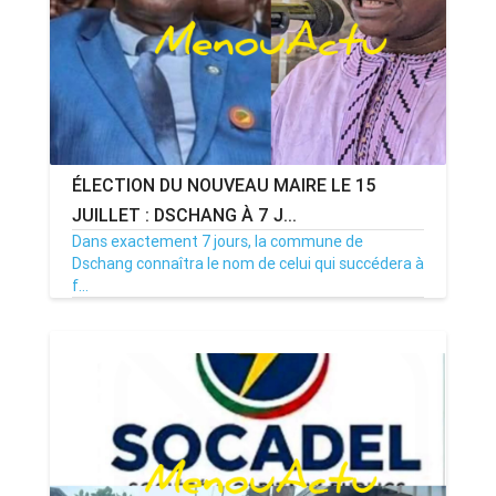
ÉLECTION DU NOUVEAU MAIRE LE 15
JUILLET : DSCHANG À 7 J...
Dans exactement 7 jours, la commune de
Dschang connaîtra le nom de celui qui succédera à
f...
08/07/26
Par MenouActu
0