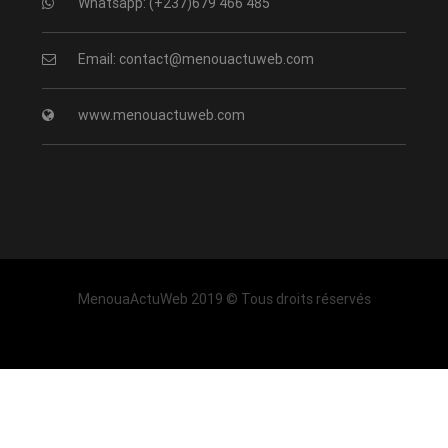
Whatsapp: (+237)679 466 485
Email: contact@menouactuweb.com
www.menouactuweb.com
MenouaActuWeb 2019 © Tous droits réservés