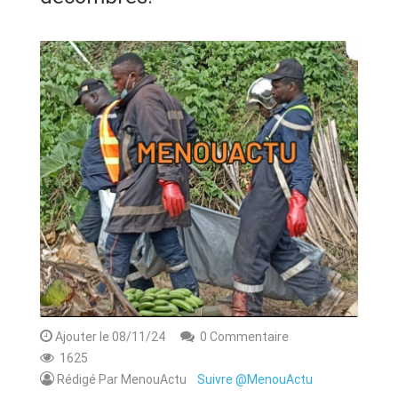
ANNONCE
ART & CULTURE & TRADITION
ASSAINISSEMENT
BREAKING-NEWS
CAMEROUN
PLUS
Ajouter le 08/11/24
0 Commentaire
1625
Rédigé Par MenouActu
Suivre @MenouActu