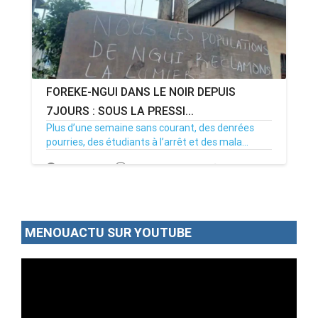
FOREKE-NGUI DANS LE NOIR DEPUIS
7JOURS : SOUS LA PRESSI...
Plus d’une semaine sans courant, des denrées
pourries, des étudiants à l’arrêt et des mala...
02/07/26
Par MenouActu
0
MENOUACTU SUR YOUTUBE