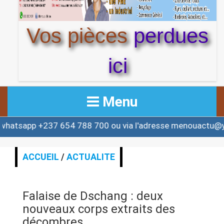
Vos pièces
perdues
ici
Menu
+237 654 788 700 ou via l'adresse menouactu@yahoo.co
ACCUEIL
ACTUALITE
ACCUEIL
/
ACTUALITE
AFRIQUE & MONDE
Falaise de Dschang : deux
ALERTE
nouveaux corps extraits des
décombres.