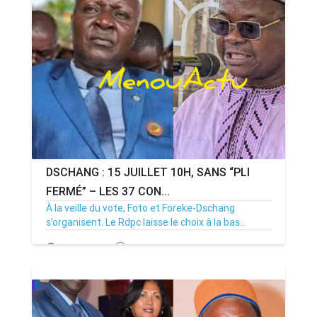
DSCHANG : 15 JUILLET 10H, SANS “PLI
FERMÉ” – LES 37 CON...
À la veille du vote, Foto et Foreke-Dschang
s’organisent. Le Rdpc laisse le choix à la bas...
14/07/26
Par MenouActu
0