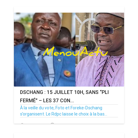
DSCHANG : 15 JUILLET 10H, SANS “PLI
FERMÉ” – LES 37 CON...
À la veille du vote, Foto et Foreke-Dschang
s’organisent. Le Rdpc laisse le choix à la bas...
14/07/26
Par MenouActu
0