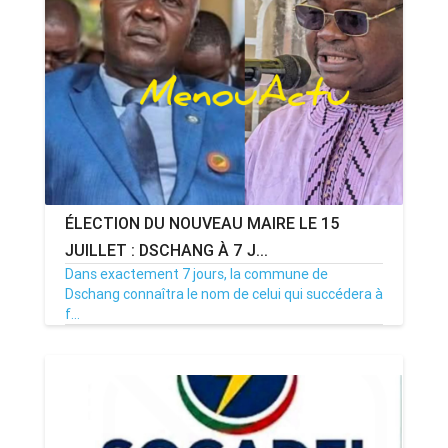
ÉLECTION DU NOUVEAU MAIRE LE 15
JUILLET : DSCHANG À 7 J...
Dans exactement 7 jours, la commune de
Dschang connaîtra le nom de celui qui succédera à
f...
08/07/26
Par MenouActu
0