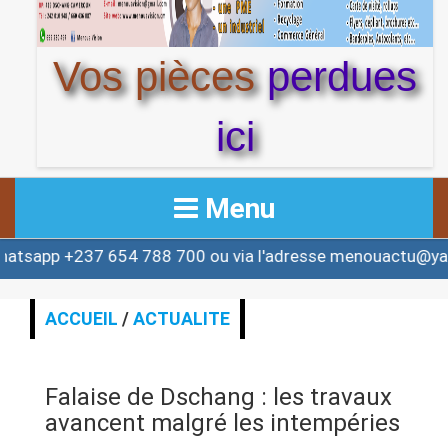
Vos pièces
perdues
ici
Menu
37 654 788 700 ou via l'adresse menouactu@yahoo.com 
ACCUEIL
ACTUALITE
ACCUEIL
/
ACTUALITE
AFRIQUE & MONDE
Falaise de Dschang : les travaux
ALERTE
avancent malgré les intempéries