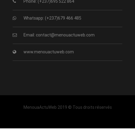
Phone: (+237)695 522 864
Whatsapp: (+237)679 466 485
Email: contact@menouactuweb.com
www.menouactuweb.com
MenouaActuWeb 2019 © Tous droits réservés