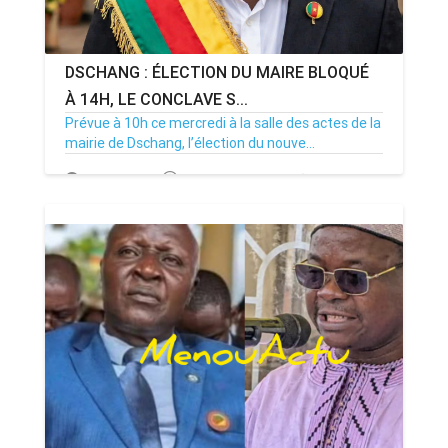
DSCHANG : ÉLECTION DU MAIRE BLOQUÉ
À 14H, LE CONCLAVE S...
Prévue à 10h ce mercredi à la salle des actes de la
mairie de Dschang, l’élection du nouve...
15/07/26
Par MenouActu
0