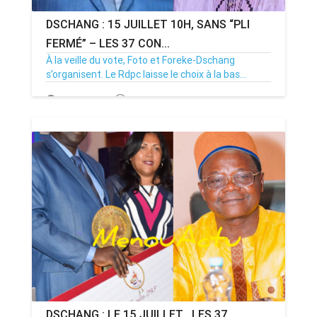
DSCHANG : 15 JUILLET 10H, SANS “PLI
FERMÉ” – LES 37 CON...
À la veille du vote, Foto et Foreke-Dschang
s’organisent. Le Rdpc laisse le choix à la bas...
14/07/26
Par MenouActu
0
DSCHANG : LE 15 JUILLET , LES 37