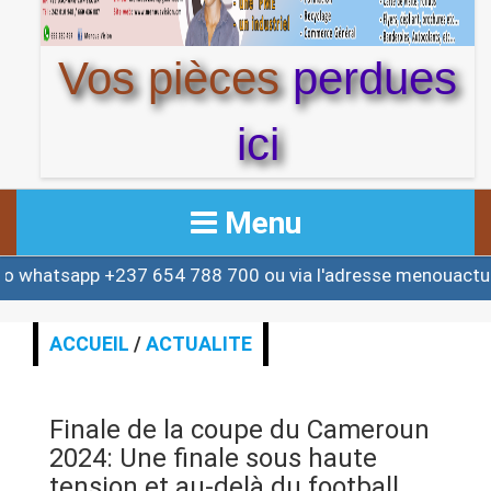
Vos pièces
perdues
ici
Menu
+237 654 788 700 ou via l'adresse menouactu@yahoo.co
ACCUEIL
ACTUALITE
ACCUEIL
/
ACTUALITE
AFRIQUE & MONDE
Finale de la coupe du Cameroun
ALERTE
2024: Une finale sous haute
tension et au-delà du football