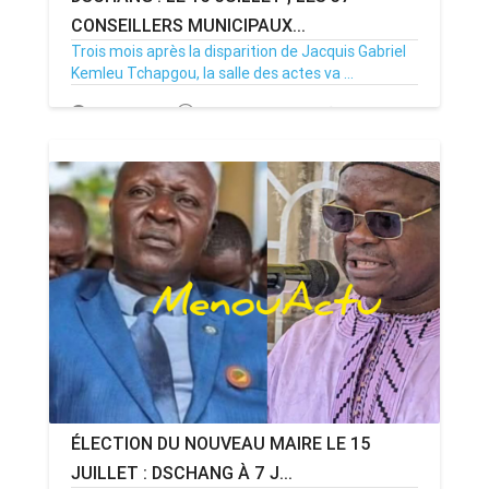
CONSEILLERS MUNICIPAUX...
Trois mois après la disparition de Jacquis Gabriel
Kemleu Tchapgou, la salle des actes va ...
13/07/26
Par MenouActu
0
ÉLECTION DU NOUVEAU MAIRE LE 15
JUILLET : DSCHANG À 7 J...