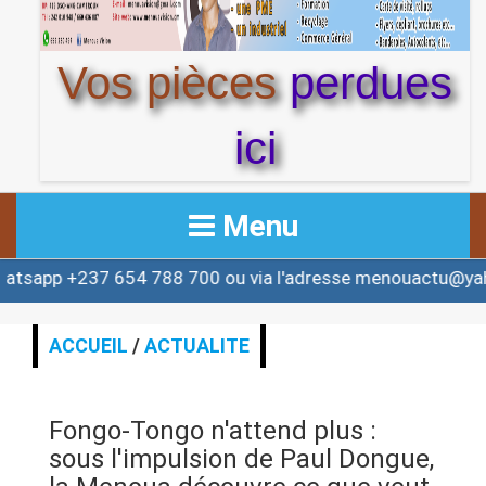
Vos pièces
perdues
ici
Menu
37 654 788 700 ou via l'adresse menouactu@yahoo.com 
ACCUEIL
ACTUALITE
ACCUEIL
/
ACTUALITE
AFRIQUE & MONDE
Fongo-Tongo n'attend plus :
ALERTE
sous l'impulsion de Paul Dongue,