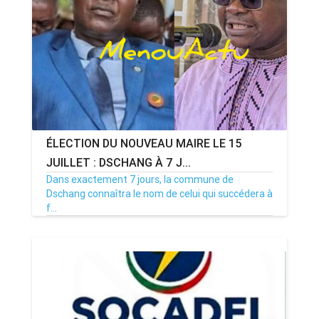
ÉLECTION DU NOUVEAU MAIRE LE 15
JUILLET : DSCHANG À 7 J...
Dans exactement 7 jours, la commune de
Dschang connaîtra le nom de celui qui succédera à
f...
08/07/26
Par MenouActu
0