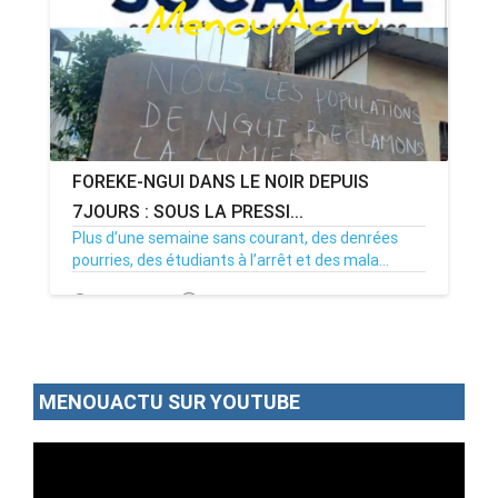
FOREKE-NGUI DANS LE NOIR DEPUIS
7JOURS : SOUS LA PRESSI...
Plus d’une semaine sans courant, des denrées
pourries, des étudiants à l’arrêt et des mala...
02/07/26
Par MenouActu
0
MENOUACTU SUR YOUTUBE