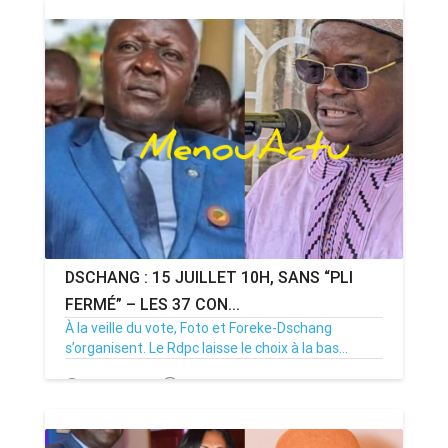
DSCHANG : 15 JUILLET 10H, SANS “PLI
FERMÉ” – LES 37 CON...
À la veille du vote, Foto et Foreke-Dschang
s’organisent. Le Rdpc laisse le choix à la bas...
14/07/26
Par MenouActu
0