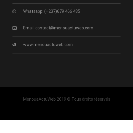
Whatsapp: (+237)679 466 485
Email: contact@menouactuweb.com
www.menouactuweb.com
MenouaActuWeb 2019 © Tous droits réservés