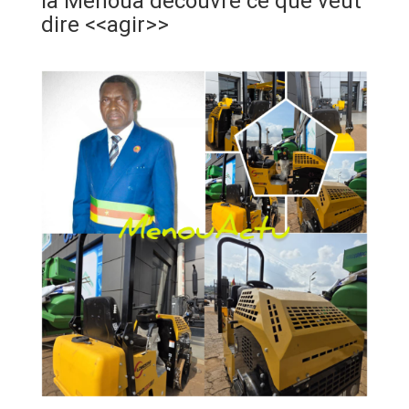
la Menoua découvre ce que veut
ANNONCE
dire <<agir>>
ART & CULTURE & TRADITION
ASSAINISSEMENT
BREAKING-NEWS
CAMEROUN
PLUS