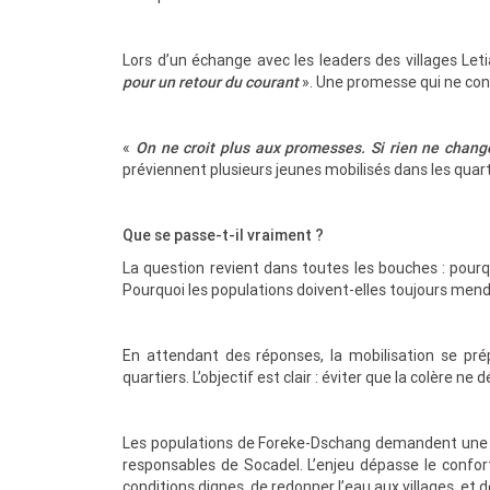
Lors d’un échange avec les leaders des villages Le
pour un retour du courant
». Une promesse qui ne con
«
On ne croit plus aux promesses. Si rien ne change
préviennent plusieurs jeunes mobilisés dans les quart
Que se passe-t-il vraiment ?
La question revient dans toutes les bouches : pour
Pourquoi les populations doivent-elles toujours mendi
En attendant des réponses, la mobilisation se prép
quartiers. L’objectif est clair : éviter que la colère n
Les populations de Foreke-Dschang demandent une i
responsables de Socadel. L’enjeu dépasse le confor
conditions dignes, de redonner l’eau aux villages, et d