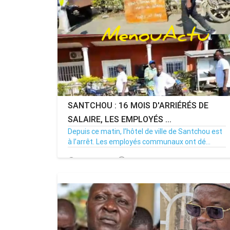
SANTCHOU : 16 MOIS D'ARRIÉRÉS DE
SALAIRE, LES EMPLOYÉS ...
Depuis ce matin, l’hôtel de ville de Santchou est
à l’arrêt. Les employés communaux ont dé...
20/07/26
Par MenouActu
0