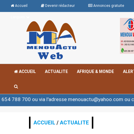
Accueil
Devenir rédacteur
Annonces gratuite
Langues
ACCUEIL
ACTUALITE
AFRIQUE & MONDE
ALER
0 ou via l'adresse menouactu@yahoo.com ou contact@me
ACCUEIL
/
ACTUALITE