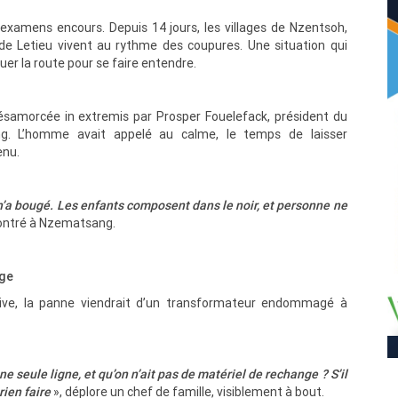
 examens encours. Depuis 14 jours, les villages de Nzentsoh,
e Letieu vivent au rythme des coupures. Une situation qui
er la route pour se faire entendre.
désamorcée in extremis par Prosper Fouelefack, président du
g. L’homme avait appelé au calme, le temps de laisser
enu.
n’a bougé. Les enfants composent dans le noir, et personne ne
ncontré à Nzematsang.
uge
tive, la panne viendrait d’un transformateur endommagé à
e seule ligne, et qu’on n’ait pas de matériel de rechange ? S’il
rien faire
», déplore un chef de famille, visiblement à bout.