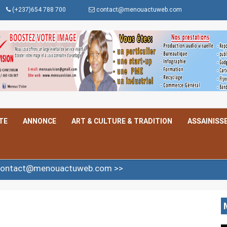
(+237)654 788 700
contact@menouactuweb.com
TE
ANNONCE
ART & CULTURE & TRADITION
ASSAINISS
nouactuweb.com >>