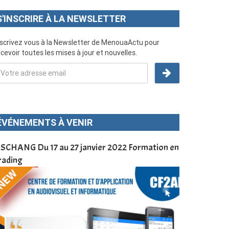
S'INSCRIRE À LA NEWSLETTER
nscrivez vous à la Newsletter de MenouaActu pour
cevoir toutes les mises à jour et nouvelles.
ÉVÉNEMENTS À VENIR
SCHANG Du 17 au 27 janvier 2022 Formation en
Menoua Vision
rading
d’application
à Dschang da
Cameroun