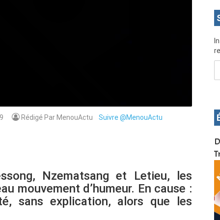
I
re
9
Rédigé Par MenouActu
Suivre @MenouActu
OS pour
Devenez infographiste professionnel en 10 jours
D
de formation pratique. Dschang du 17 au 27
T
janvier 2022
ssong, Nzematsang et Letieu, les
eau mouvement d’humeur. En cause :
é, sans explication, alors que les