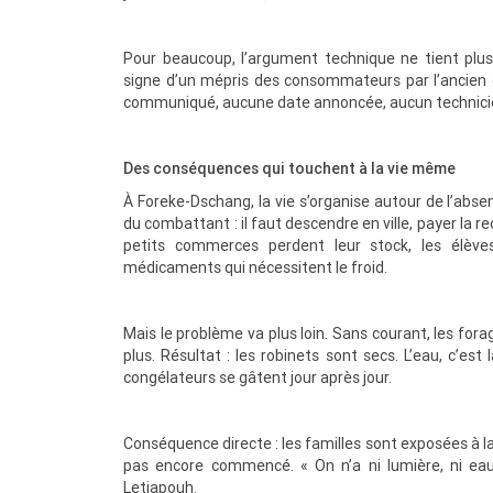
Pour beaucoup, l’argument technique ne tient plus.
signe d’un mépris des consommateurs par l’ancien 
communiqué, aucune date annoncée, aucun technicien 
Des conséquences qui touchent à la vie même
À Foreke-Dschang, la vie s’organise autour de l’abse
du combattant : il faut descendre en ville, payer la r
petits commerces perdent leur stock, les élève
médicaments qui nécessitent le froid.
Mais le problème va plus loin. Sans courant, les fo
plus. Résultat : les robinets sont secs. L’eau, c’est
congélateurs se gâtent jour après jour.
Conséquence directe : les familles sont exposées à la 
pas encore commencé. « On n’a ni lumière, ni eau,
Letiapouh.