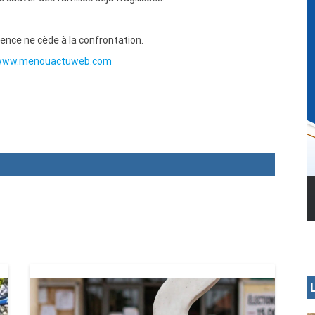
lence ne cède à la confrontation.
/www.menouactuweb.com
MENOUA VISION