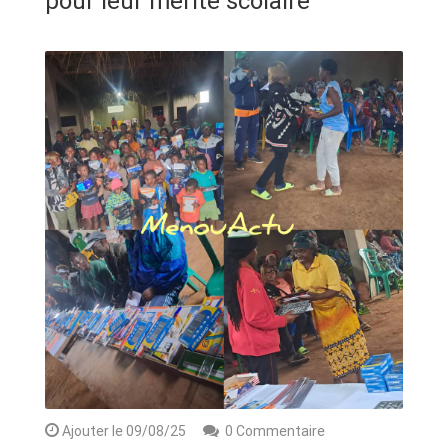
pour leur mérite scolaire
ANNONCE
ART & CULTURE & TRADITION
ASSAINISSEMENT
BREAKING-NEWS
CAMEROUN
PLUS
Ajouter le 09/08/25
0 Commentaire