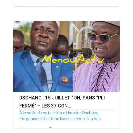
15/07/26
Par MenouActu
0
DSCHANG : 15 JUILLET 10H, SANS “PLI
FERMÉ” – LES 37 CON...
À la veille du vote, Foto et Foreke-Dschang
s’organisent. Le Rdpc laisse le choix à la bas...
14/07/26
Par MenouActu
0