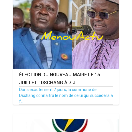
ÉLECTION DU NOUVEAU MAIRE LE 15
JUILLET : DSCHANG À 7 J...
Dans exactement 7 jours, la commune de
Dschang connaîtra le nom de celui qui succédera à
f...
08/07/26
Par MenouActu
0