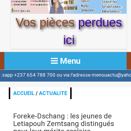
Vos pièces
perdues
ici
Menu
54 788 700 ou via l'adresse menouactu@yahoo.com ou c
ACCUEIL
ACTUALITE
ACCUEIL
/
ACTUALITE
AFRIQUE & MONDE
Foreke-Dschang : les jeunes de
ALERTE
Letiapouh Zemtsang distingués