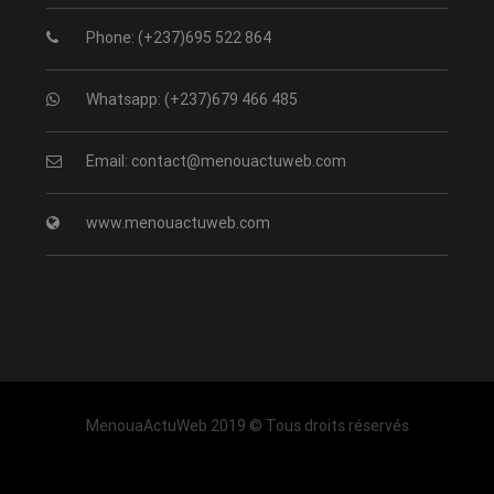
Phone: (+237)695 522 864
Whatsapp: (+237)679 466 485
Email: contact@menouactuweb.com
www.menouactuweb.com
MenouaActuWeb 2019 © Tous droits réservés