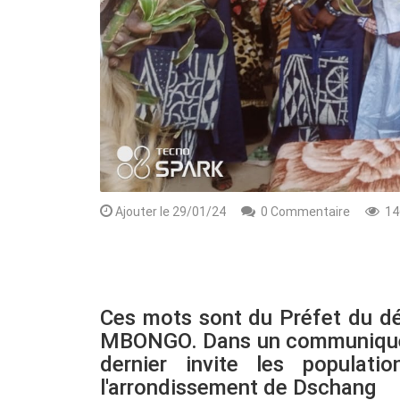
Ajouter le 29/01/24
0 Commentaire
14
Rendez-vous le 10 Octobre avec GESPR
une formation de qualité, un métier
Ces mots sont du Préfet du d
MBONGO. Dans un communiqué r
dernier invite les populat
l'arrondissement de Dschang