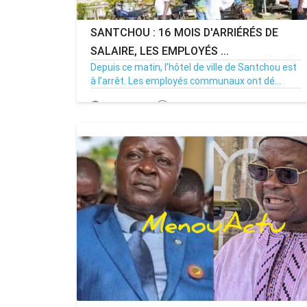
SANTCHOU : 16 MOIS D'ARRIÉRÉS DE
SALAIRE, LES EMPLOYÉS ...
Depuis ce matin, l’hôtel de ville de Santchou est
à l’arrêt. Les employés communaux ont dé...
20/07/26
Par MenouActu
0