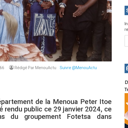
I
re
66
Rédigé Par MenouActu
Suivre @MenouActu
OS pour
Devenez infographiste professionnel en 10 jours
D
de formation pratique. Dschang du 17 au 27
T
janvier 2022
épartement de la Menoua Peter Itoe
endu public ce 29 janvier 2024, ce
ions du groupement Fotetsa dans