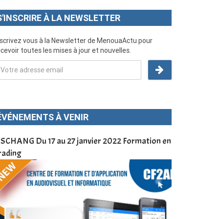
S'INSCRIRE À LA NEWSLETTER
nscrivez vous à la Newsletter de MenouaActu pour
cevoir toutes les mises à jour et nouvelles.
ÉVÉNEMENTS À VENIR
SCHANG Du 17 au 27 janvier 2022 Formation en
Menoua Vision
rading
d’application
à Dschang da
Cameroun