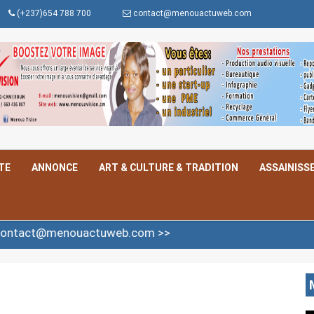
(+237)654 788 700
contact@menouactuweb.com
TE
ANNONCE
ART & CULTURE & TRADITION
ASSAINISS
uactuweb.com >>