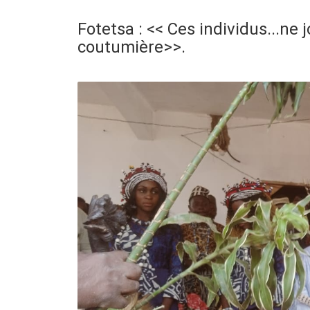
Fotetsa : << Ces individus...ne 
coutumière>>.