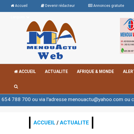
Accueil
Devenir rédacteur
Annonces gratuite
Langues
ACCUEIL
ACTUALITE
AFRIQUE & MONDE
ALER
ou via l'adresse menouactu@yahoo.com ou contact@meno
ACCUEIL
/
ACTUALITE