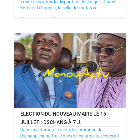
Trois mois après la disparition de Jacquis Gabriel
Kemleu Tchapgou, la salle des actes va ...
13/07/26
Par MenouActu
0
ÉLECTION DU NOUVEAU MAIRE LE 15
JUILLET : DSCHANG À 7 J...
Dans exactement 7 jours, la commune de
Dschang connaîtra le nom de celui qui succédera à