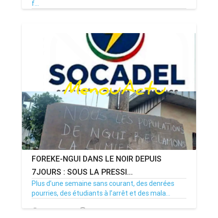
f...
08/07/26
Par MenouActu
0
FOREKE-NGUI DANS LE NOIR DEPUIS
7JOURS : SOUS LA PRESSI...
Plus d’une semaine sans courant, des denrées
pourries, des étudiants à l’arrêt et des mala...
02/07/26
Par MenouActu
0