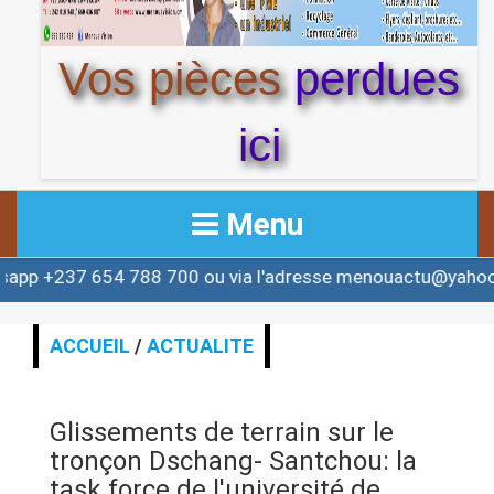
Vos pièces
perdues
ici
Menu
4 788 700 ou via l'adresse menouactu@yahoo.com ou co
ACCUEIL
ACTUALITE
ACCUEIL
/
ACTUALITE
AFRIQUE & MONDE
Glissements de terrain sur le
ALERTE
tronçon Dschang- Santchou: la
task force de l'université de