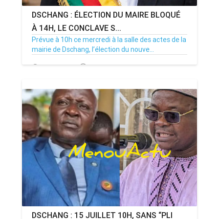
DSCHANG : ÉLECTION DU MAIRE BLOQUÉ
À 14H, LE CONCLAVE S...
Prévue à 10h ce mercredi à la salle des actes de la
mairie de Dschang, l’élection du nouve...
15/07/26
Par MenouActu
0
DSCHANG : 15 JUILLET 10H, SANS “PLI