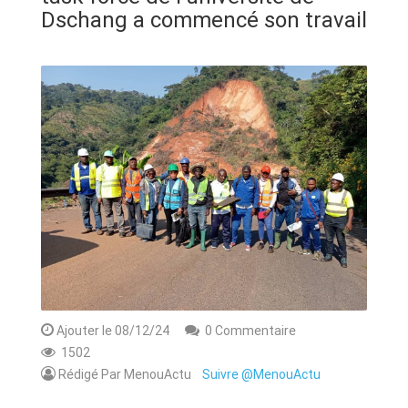
ANNONCE
Dschang a commencé son travail
ART & CULTURE & TRADITION
ASSAINISSEMENT
BREAKING-NEWS
CAMEROUN
PLUS
Ajouter le 08/12/24
0 Commentaire
1502
Rédigé Par MenouActu
Suivre @MenouActu