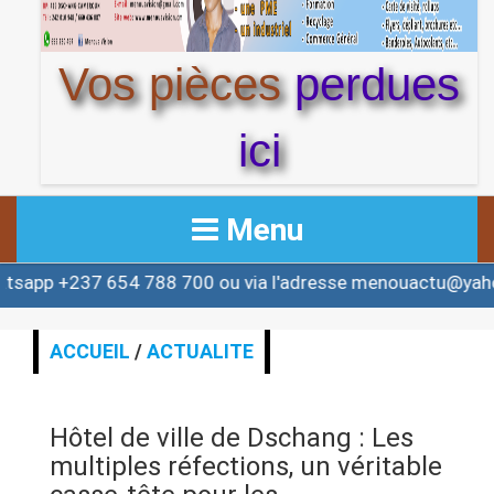
Vos pièces
perdues
ici
Menu
7 654 788 700 ou via l'adresse menouactu@yahoo.com o
ACCUEIL
ACTUALITE
ACCUEIL
/
ACTUALITE
AFRIQUE & MONDE
Hôtel de ville de Dschang : Les
ALERTE
multiples réfections, un véritable