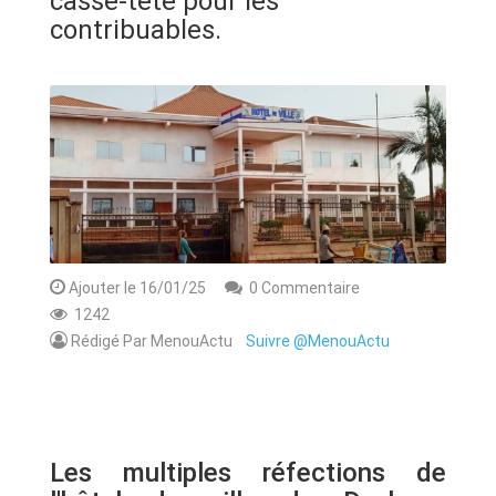
casse-tête pour les
ANNONCE
contribuables.
ART & CULTURE & TRADITION
ASSAINISSEMENT
BREAKING-NEWS
CAMEROUN
Ajouter le 16/01/25
0 Commentaire
1242
Rédigé Par MenouActu
Suivre @MenouActu
PLUS
Les multiples réfections de