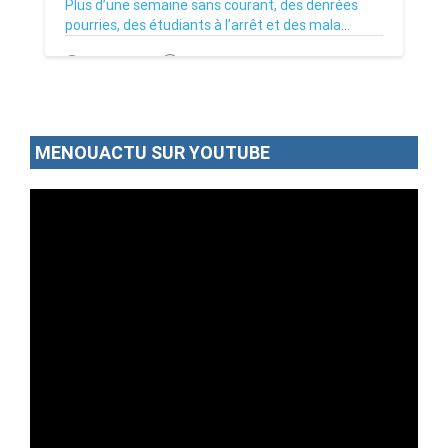
Plus d’une semaine sans courant, des denrées
pourries, des étudiants à l’arrêt et des mala...
02/07/26
Par MenouActu
0
MENOUACTU SUR YOUTUBE