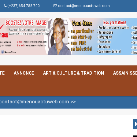
(+237)654 788 700
contact@menouactuweb.com
TE
ANNONCE
ART & CULTURE & TRADITION
ASSAINISS
ouactuweb.com >>