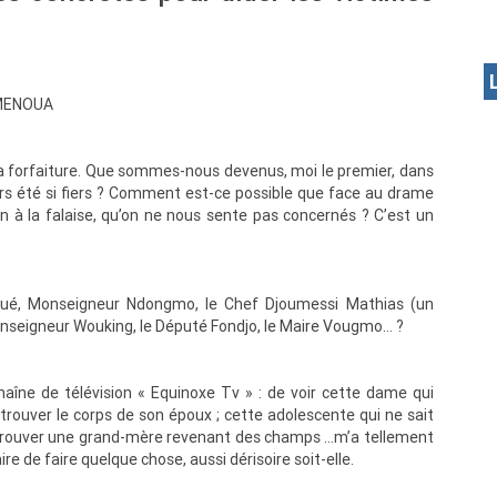
 MENOUA
 la forfaiture. Que sommes-nous devenus, moi le premier, dans
s été si fiers ? Comment est-ce possible que face au drame
n à la falaise, qu’on ne nous sente pas concernés ? C’est un
gué, Monseigneur Ndongmo, le Chef Djoumessi Mathias (un
Monseigneur Wouking, le Député Fondjo, le Maire Vougmo… ?
chaîne de télévision « Equinoxe Tv » : de voir cette dame qui
etrouver le corps de son époux ; cette adolescente qui ne sait
 retrouver une grand-mère revenant des champs …m’a tellement
re de faire quelque chose, aussi dérisoire soit-elle.