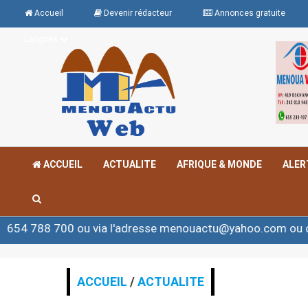
Accueil
Devenir rédacteur
Annonces gratuite
Langues
ACCUEIL
ACTUALITE
AFRIQUE & MONDE
ALER
 ou via l'adresse menouactu@yahoo.com ou contact@men
ACCUEIL
/
ACTUALITE