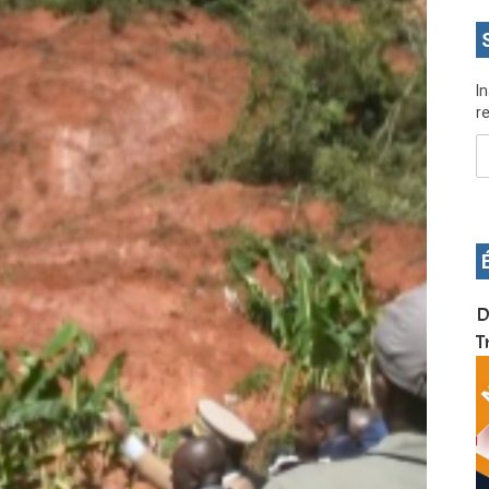
I
re
OS pour
Devenez infographiste professionnel en 10 jours
D
de formation pratique. Dschang du 17 au 27
T
janvier 2022