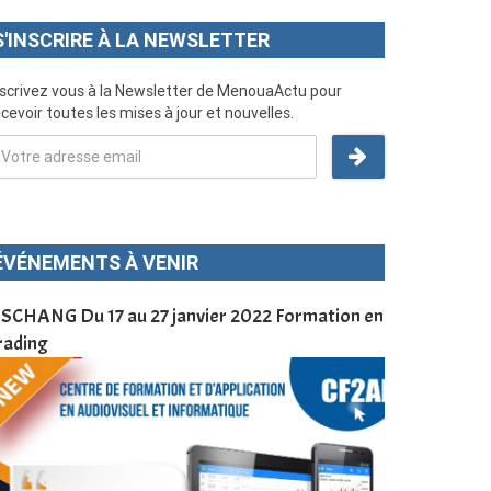
S'INSCRIRE À LA NEWSLETTER
nscrivez vous à la Newsletter de MenouaActu pour
cevoir toutes les mises à jour et nouvelles.
ÉVÉNEMENTS À VENIR
SCHANG Du 17 au 27 janvier 2022 Formation en
Menoua Vision
rading
d’application
à Dschang da
Cameroun