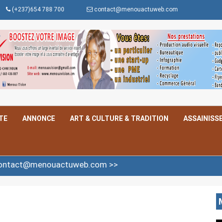
(+237)654 788 700
contact@menouactuweb.com
TE
ANNONCE
ART & CULTURE & TRADITION
ASSAINISS
actuweb.com >>