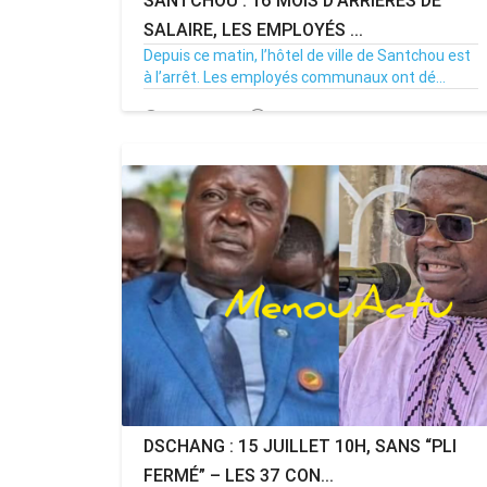
SANTCHOU : 16 MOIS D'ARRIÉRÉS DE
SALAIRE, LES EMPLOYÉS ...
Depuis ce matin, l’hôtel de ville de Santchou est
à l’arrêt. Les employés communaux ont dé...
20/07/26
Par MenouActu
0
MENOUACTU
DSCHANG : 15 JUILLET 10H, SANS “PLI
FERMÉ” – LES 37 CON...