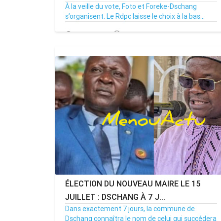
À la veille du vote, Foto et Foreke-Dschang
s’organisent. Le Rdpc laisse le choix à la bas...
14/07/26
Par MenouActu
0
ÉLECTION DU NOUVEAU MAIRE LE 15
JUILLET : DSCHANG À 7 J...
Dans exactement 7 jours, la commune de
Dschang connaîtra le nom de celui qui succédera