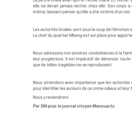
La petite Indila avait quitté l'école mardi 25 févrie
elle ne devait jamais rentrer chez elle. Son corps a
intime, laissant penser qu'elle a été victime d'un viol.
Les autorités locales sont sous le coup de l'émotion e
Le chef du quartier Mbeng est sur place pour apporte
Nous adressons nos sincères condoléances à la famille
leur progéniture. Il est impératif de dénoncer toute
que de telles tragédies ne se reproduisent.
Nous attendons avec impatience que les autorités d
pour identifier les auteurs de ce crime odieux et leur
Nous y reviendrons
Par SM pour le journal citoyen Menouactu
.