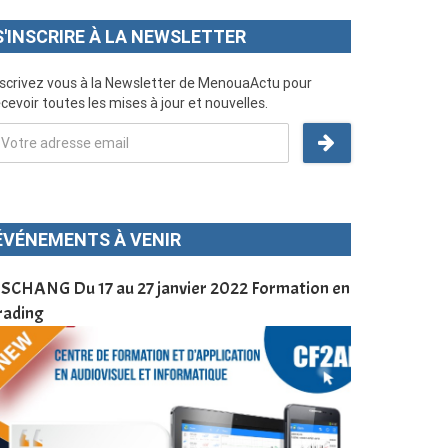
S'INSCRIRE À LA NEWSLETTER
nscrivez vous à la Newsletter de MenouaActu pour
cevoir toutes les mises à jour et nouvelles.
ÉVÉNEMENTS À VENIR
SCHANG Du 17 au 27 janvier 2022 Formation en
Menoua Vision
rading
d’application
à Dschang da
Cameroun