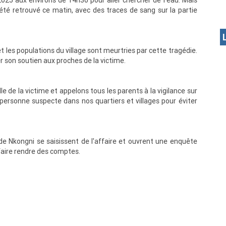
r 2025 aux environs de 14h30 pour aller chercher de l'eau. Mais
 été retrouvé ce matin, avec des traces de sang sur la partie
t les populations du village sont meurtries par cette tragédie.
r son soutien aux proches de la victime.
 de la victime et appelons tous les parents à la vigilance sur
 personne suspecte dans nos quartiers et villages pour éviter
e Nkongni se saisissent de l'affaire et ouvrent une enquête
 faire rendre des comptes.