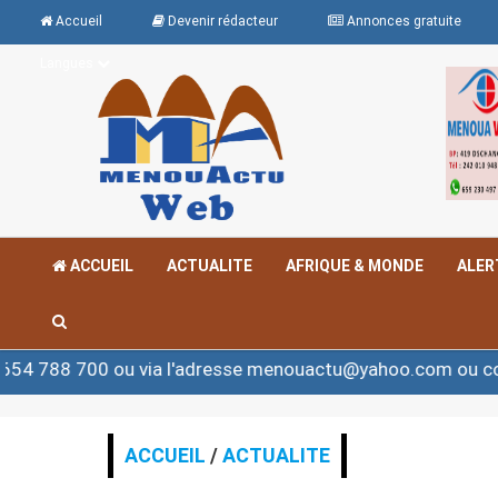
Accueil
Devenir rédacteur
Annonces gratuite
Langues
ACCUEIL
ACTUALITE
AFRIQUE & MONDE
ALER
u via l'adresse menouactu@yahoo.com ou contact@menou
ACCUEIL
/
ACTUALITE