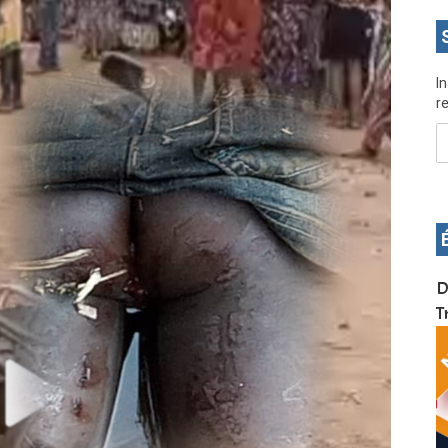
I
re
OS pour
Devenez infographiste professionnel en 10 jours
D
de formation pratique. Dschang du 17 au 27
T
janvier 2022