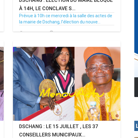
DSCHANG : ÉLECTION DU MAIRE BLOQUÉ
À 14H, LE CONCLAVE S...
Prévue à 10h ce mercredi à la salle des actes de
la mairie de Dschang, l’élection du nouve...
15/07/26
Par MenouActu
0
MENOUA VISION
DSCHANG : LE 15 JUILLET , LES 37
CONSEILLERS MUNICIPAUX...