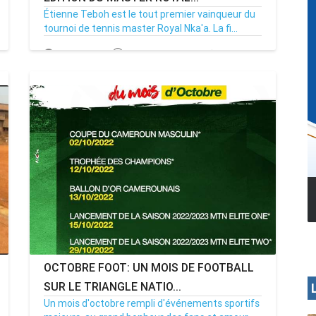
Étienne Teboh est le tout premier vainqueur du
tournoi de tennis master Royal Nka'a. La fi...
17/07/24
Par MenouActu
0
MENOUA VISION
OCTOBRE FOOT: UN MOIS DE FOOTBALL
SUR LE TRIANGLE NATIO...
Un mois d'octobre rempli d'événements sportifs