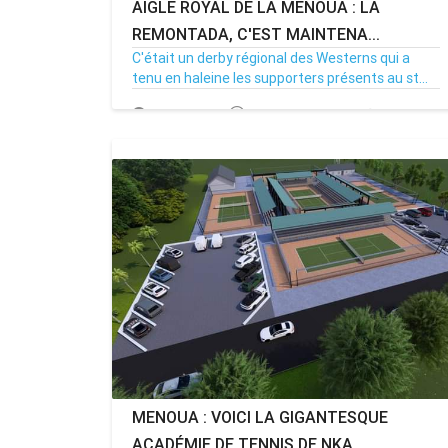
AIGLE ROYAL DE LA MENOUA : LA
REMONTADA, C'EST MAINTENA...
C'était un derby régional des Westerns qui a
tenu en haleine les supporters présents au st...
20/04/26
Par MenouActu
0
MENOUA : VOICI LA GIGANTESQUE
ACADÉMIE DE TENNIS DE NKA...