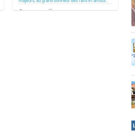
majeurs, au grand bonheur des fans et amour...
18/09/22
Par MenouActu
0