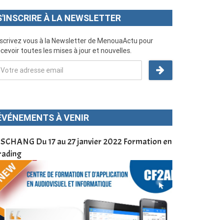
S'INSCRIRE À LA NEWSLETTER
nscrivez vous à la Newsletter de MenouaActu pour
cevoir toutes les mises à jour et nouvelles.
ÉVÉNEMENTS À VENIR
SCHANG Du 17 au 27 janvier 2022 Formation en
Menoua Vision
rading
d’application
à Dschang da
Cameroun