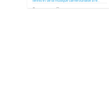
tennis et de la musique camerounaise à re...
16/02/23
Par MenouActu
0