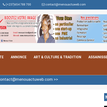
(+237)654 788 700
contact@menouactuweb.com
TE
ANNONCE
ART & CULTURE & TRADITION
ASSAINISS
uactuweb.com >>