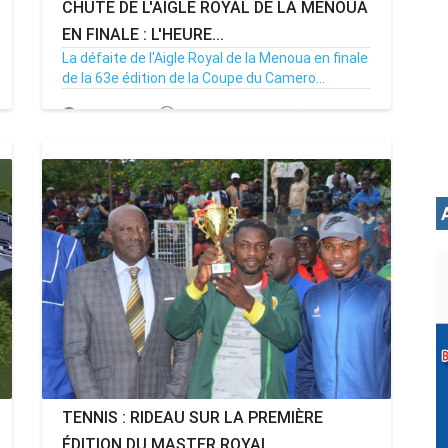
CHUTE DE L'AIGLE ROYAL DE LA MENOUA
EN FINALE : L'HEURE...
La défaite de l'Aigle Royal de la Menoua en finale
de la 63e édition de la Coupe du Camero...
30/09/24
Par MenouActu
0
TENNIS : RIDEAU SUR LA PREMIÈRE
ÉDITION DU MASTER ROYAL...