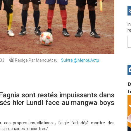
I
re
33
Rédigé Par MenouActu
Suivre @MenouActu
OS pour
Devenez infographiste professionnel en 10 jours
D
de formation pratique. Dschang du 17 au 27
T
Fagnia sont restés impuissants dans
janvier 2022
posés hier Lundi face au mangwa boys
ces propres installations ; l’aigle fait déjà montre des
es prochaines rencontres/