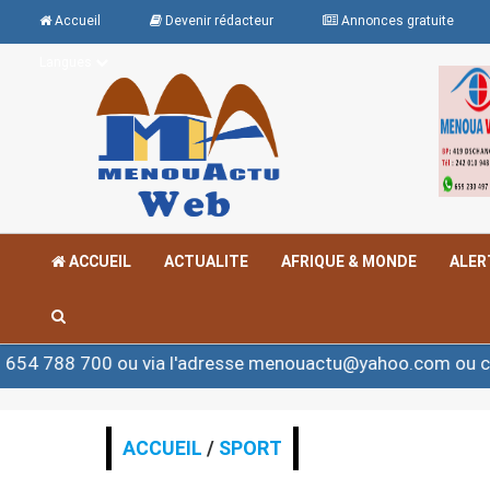
Accueil
Devenir rédacteur
Annonces gratuite
Langues
ACCUEIL
ACTUALITE
AFRIQUE & MONDE
ALER
ou via l'adresse menouactu@yahoo.com ou contact@meno
ACCUEIL
/
SPORT