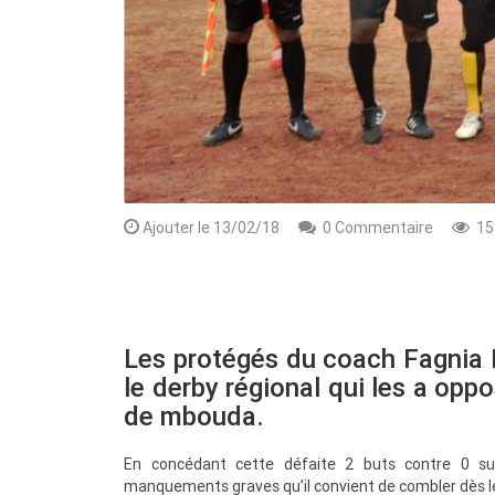
Ajouter le 13/02/18
0 Commentaire
15
Rendez-vous le 10 Octobre avec GESPR
une formation de qualité, un métier
Les protégés du coach Fagnia 
le derby régional qui les a op
de mbouda.
En concédant cette défaite 2 buts contre 0 sur 
manquements graves qu’il convient de combler dès l