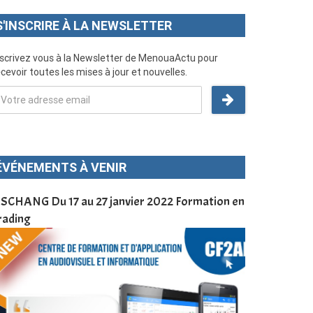
S'INSCRIRE À LA NEWSLETTER
nscrivez vous à la Newsletter de MenouaActu pour
cevoir toutes les mises à jour et nouvelles.
ÉVÉNEMENTS À VENIR
SCHANG Du 17 au 27 janvier 2022 Formation en
Menoua Vision
rading
d’application
à Dschang da
Cameroun