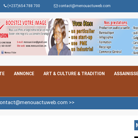
(+237)654 788 700
contact@menouactuweb.com
TE
ANNONCE
ART & CULTURE & TRADITION
ASSAINISS
nouactuweb.com >>