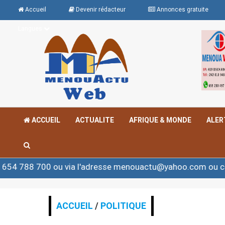
Accueil
Devenir rédacteur
Annonces gratuite
Langues
ACCUEIL
ACTUALITE
AFRIQUE & MONDE
ALER
0 ou via l'adresse menouactu@yahoo.com ou contact@me
ACCUEIL
/
POLITIQUE