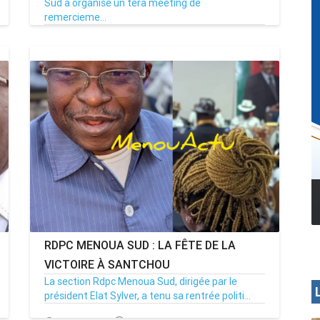
Sud a organisé un tera meeting de
remercieme...
27/03/26
Par MenouActu
0
MENOUA VISION
RDPC MENOUA SUD : LA FÊTE DE LA
VICTOIRE À SANTCHOU
La section Rdpc Menoua Sud, dirigée par le
président Elat Sylver, a tenu sa rentrée politi...