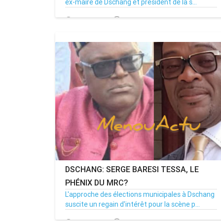
ex-maire de Dschang et président de la s...
14/04/26
Par MenouActu
0
MENOUACTU
DSCHANG: SERGE BARESI TESSA, LE
PHÉNIX DU MRC?
L'approche des élections municipales à Dschang
suscite un regain d'intérêt pour la scène p...