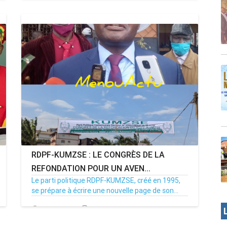
22/02/26
Par MenouActu
0
RDPF-KUMZSE : LE CONGRÈS DE LA
REFONDATION POUR UN AVEN...
Le parti politique RDPF-KUMZSE, créé en 1995,
se prépare à écrire une nouvelle page de son...
27/11/25
Par MenouActu
0