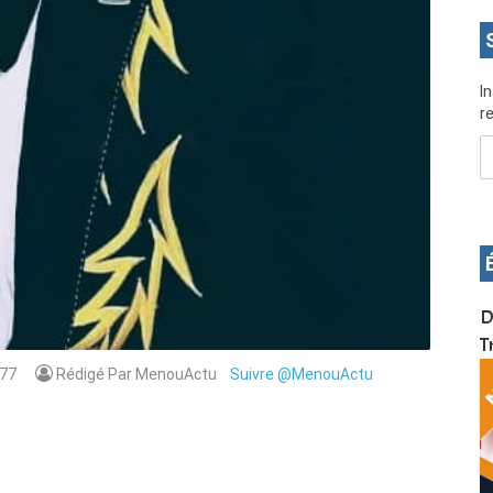
I
re
OS pour
Devenez infographiste professionnel en 10 jours
D
de formation pratique. Dschang du 17 au 27
T
janvier 2022
77
Rédigé Par MenouActu
Suivre @MenouActu