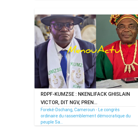
06/03/26
Par MenouActu
0
RDPF-KUMZSE : NKENLIFACK GHISLAIN
VICTOR, DIT NGV, PREN...
Foreké-Dschang, Cameroun - Le congrès
ordinaire du rassemblement démocratique du
peuple Sa...
30/11/25
Par MenouActu
0