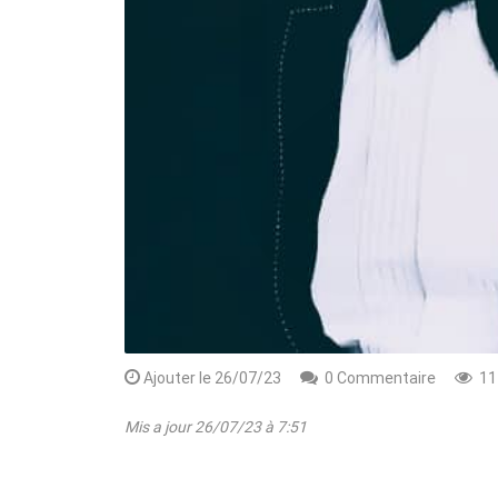
Rendez-vous le 10 Octobre avec GESPR
une formation de qualité, un métier
Ajouter le 26/07/23
0 Commentaire
11
Mis a jour 26/07/23 à 7:51