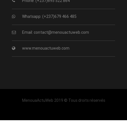
Phone: (+237)695 522 864
Whatsapp: (+237)679 466 485
Email: contact@menouactuweb.com
www.menouactuweb.com
MenouaActuWeb 2019 © Tous droits réservés