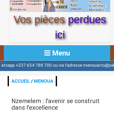
Vos pièces
perdues
ici
Menu
37 654 788 700 ou via l'adresse menouactu@yahoo.com 
ACCUEIL
ACTUALITE
ACCUEIL
/
MENOUA
AFRIQUE & MONDE
Nzemelem : l'avenir se construit
ALERTE
dans l'excellence