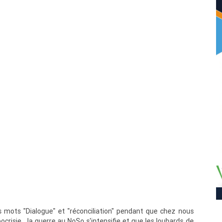
mots "Dialogue" et "réconciliation" pendant que chez nous
crisie , la guerre au NoSo s'intensifie et que les loubards de