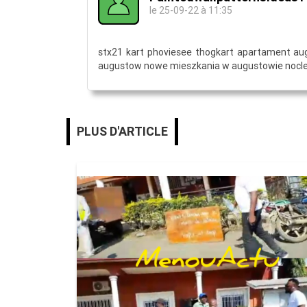
le 25-09-22 à 11:35
stx21 kart phoviesee thogkart apartament au
augustow nowe mieszkania w augustowie nocl
PLUS D'ARTICLE
MENOUACTU