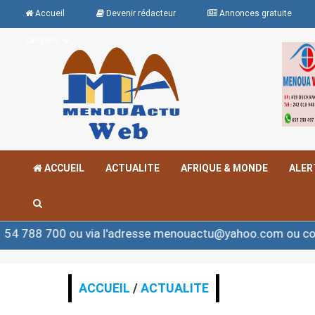
Accueil
Devenir rédacteur
Annonces gratuite
Langues
ACCUEIL
ACTUALITE
AFRIQUE & MONDE
ALER
ou via l'adresse menouactu@yahoo.com ou contact@meno
ACCUEIL
/
ACTUALITE