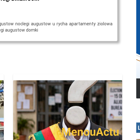
gustow noclegi augustow u rycha apartamenty ziolowa
egi augustow domki
MENOUA VISION