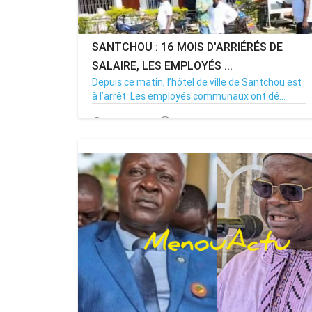
SANTCHOU : 16 MOIS D'ARRIÉRÉS DE
SALAIRE, LES EMPLOYÉS ...
Depuis ce matin, l’hôtel de ville de Santchou est
à l’arrêt. Les employés communaux ont dé...
20/07/26
Par MenouActu
0