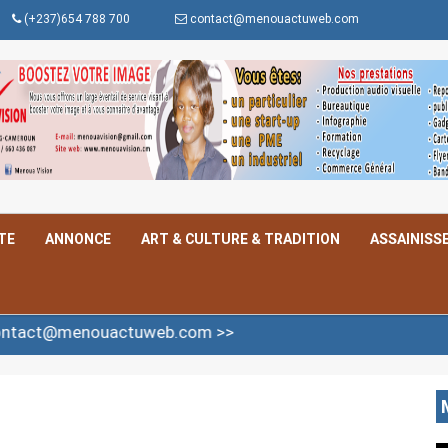
(+237)654 788 700
contact@menouactuweb.com
TE
ANNONCE
ART & CULTURE & TRADITION
ASSAINISS
uactuweb.com >>