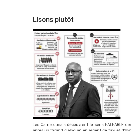
Lisons plutôt
Les Camerounais découvrent le sens PALPABLE des 
après un "Grand dialogue" en argent de taxi et d'hypo