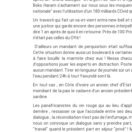
Boko Haram s'acharnent sur nous sous les moquerie
nationale" avec l'utilisation d'un 180 milliards COvid q
Un travesti qui fait un va-et-vient entre new-bell e
une justice qui garde encore des personnes interpe
dire 1 an après de quoi il en retourne. Près de 100 Pri
n'était pas celles du OYé !
D'ailleurs un mandant de perquisition était suffis
Cette situation donne aussi un boulevard à certaines 
à faire bouillir la marmite chez eux ! Nessa chacu
d'oppositions jouer les experts en distraction. Post
aucun mandant. Tirer en longueur de journée sur un
l'eau pendant 24h à tout Yaoundé sont là.
En tout cas , en Côte d'ivoire un ancien chef d'Ét
mendiant de la paix le cadavre d'un ancien président
sardine.
Les panafricanistes du vin rouge qui au lieu d'ap
derrière , ressasser ce que l'accolade entre ses deu
dialogue , la réconciliation n'est pas de l'enfumage
nous on convoque un dialogue sans y prendre part,
"travail" quand le président part en séjour "privé" 