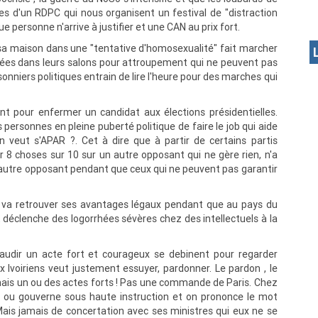
s d'un RDPC qui nous organisent un festival de "distraction
ue personne n'arrive à justifier et une CAN au prix fort.
t sa maison dans une "tentative d'homosexualité" fait marcher
llées dans leurs salons pour attroupement qui ne peuvent pas
sonniers politiques entrain de lire l'heure pour des marches qui
ant pour enfermer un candidat aux élections présidentielles.
personnes en pleine puberté politique de faire le job qui aide
n veut s'APAR ?. Cet à dire que à partir de certains partis
er 8 choses sur 10 sur un autre opposant qui ne gère rien, n'a
 autre opposant pendant que ceux qui ne peuvent pas garantir
at va retrouver ses avantages légaux pendant que au pays du
 déclenche des logorrhées sévères chez des intellectuels à la
plaudir un acte fort et courageux se debinent pour regarder
x Ivoiriens veut justement essuyer, pardonner. Le pardon , le
, mais un ou des actes forts ! Pas une commande de Paris. Chez
 ou gouverne sous haute instruction et on prononce le mot
! Mais jamais de concertation avec ses ministres qui eux ne se