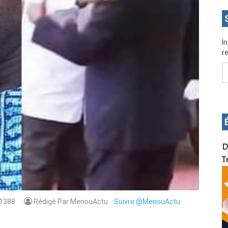
I
re
OS pour
Devenez infographiste professionnel en 10 jours
D
de formation pratique. Dschang du 17 au 27
T
janvier 2022
1388
Rédigé Par MenouActu
Suivre @MenouActu