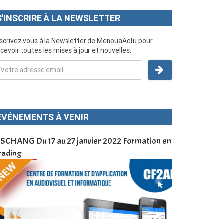
S'INSCRIRE À LA NEWSLETTER
nscrivez vous à la Newsletter de MenouaActu pour
cevoir toutes les mises à jour et nouvelles.
ÉVÉNEMENTS À VENIR
SCHANG Du 17 au 27 janvier 2022 Formation en
Menoua Vision
rading
d’application
à Dschang da
Cameroun