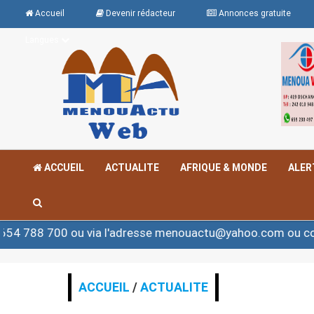
Accueil
Devenir rédacteur
Annonces gratuite
Langues
ACCUEIL
ACTUALITE
AFRIQUE & MONDE
ALER
ou via l'adresse menouactu@yahoo.com ou contact@meno
ACCUEIL
/
ACTUALITE