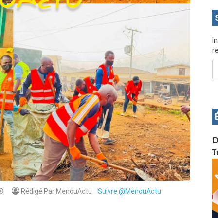
I
re
OS pour
Devenez infographiste professionnel en 10 jours
D
de formation pratique. Dschang du 17 au 27
T
janvier 2022
8
Rédigé Par MenouActu
Suivre @MenouActu