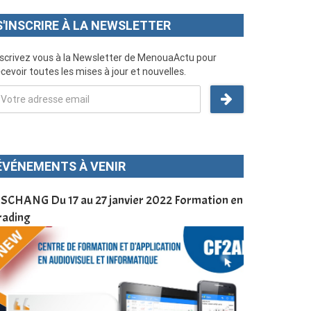
S'INSCRIRE À LA NEWSLETTER
nscrivez vous à la Newsletter de MenouaActu pour
cevoir toutes les mises à jour et nouvelles.
ÉVÉNEMENTS À VENIR
SCHANG Du 17 au 27 janvier 2022 Formation en
Menoua Vision
rading
d’application
à Dschang da
Cameroun