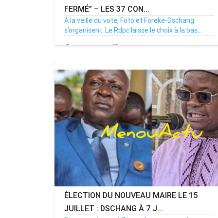
FERMÉ” – LES 37 CON...
À la veille du vote, Foto et Foreke-Dschang
s’organisent. Le Rdpc laisse le choix à la bas...
14/07/26
Par MenouActu
0
MENOUACTU
ÉLECTION DU NOUVEAU MAIRE LE 15
JUILLET : DSCHANG À 7 J...