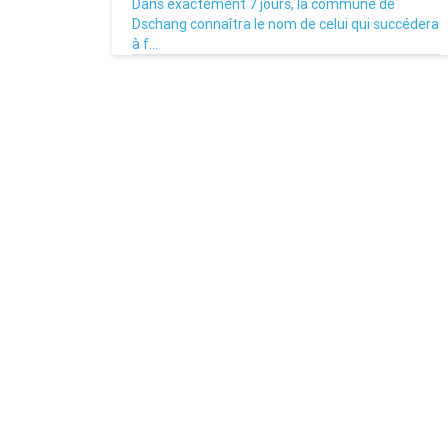
Dans exactement 7 jours, la commune de
Dschang connaîtra le nom de celui qui succédera
à f...
08/07/26
Par MenouActu
0