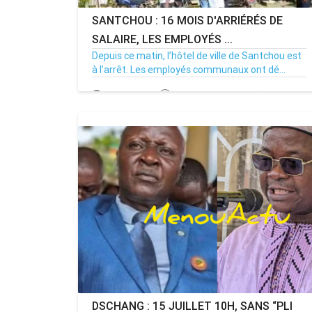
SANTCHOU : 16 MOIS D'ARRIÉRÉS DE
SALAIRE, LES EMPLOYÉS ...
Depuis ce matin, l’hôtel de ville de Santchou est
à l’arrêt. Les employés communaux ont dé...
20/07/26
Par MenouActu
0
DSCHANG : 15 JUILLET 10H, SANS “PLI