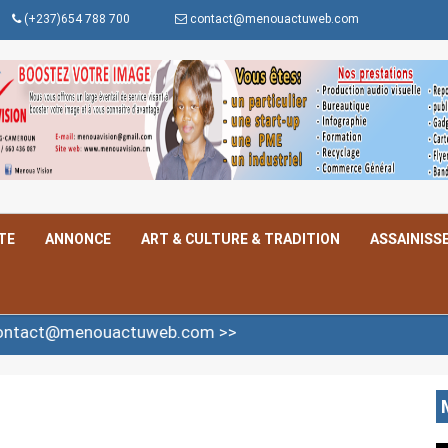
(+237)654 788 700
contact@menouactuweb.com
TE
ANNONCE
ART & CULTURE & TRADITION
ASSAINISS
uactuweb.com >>