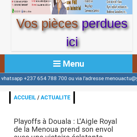
Vos pièces
perdues
ici
Menu
237 654 788 700 ou via l'adresse menouactu@yahoo.com
ACCUEIL
ACTUALITE
ACCUEIL
/
ACTUALITE
AFRIQUE & MONDE
Playoffs à Douala : L'Aigle Royal
ALERTE
de la Menoua prend son envol