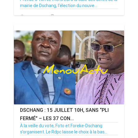
mairie de Dschang, l’élection du nouve...
15/07/26
Par MenouActu
0
DSCHANG : 15 JUILLET 10H, SANS “PLI
FERMÉ” – LES 37 CON...
À la veille du vote, Foto et Foreke-Dschang
s’organisent. Le Rdpc laisse le choix à la bas...