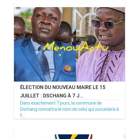
ÉLECTION DU NOUVEAU MAIRE LE 15
JUILLET : DSCHANG À 7 J...
Dans exactement 7 jours, la commune de
Dschang connaîtra le nom de celui qui succédera à
f...
08/07/26
Par MenouActu
0