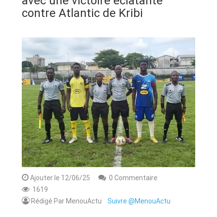
avec une victoire éclatante
ANNONCE
contre Atlantic de Kribi
ART & CULTURE & TRADITION
ASSAINISSEMENT
BREAKING-NEWS
CAMEROUN
PLUS
Ajouter le 12/06/25
0 Commentaire
1619
Rédigé Par MenouActu
Suivre @MenouActu