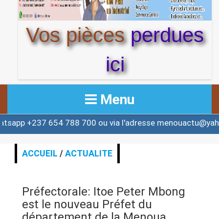
Vos pièces
perdues
ici
Menu
 654 788 700 ou via l'adresse menouactu@yahoo.com ou
ACCUEIL
ACTUALITE
ACCUEIL
/
ACTUALITE
AFRIQUE & MONDE
Préfectorale: Itoe Peter Mbong
ALERTE
est le nouveau Préfet du
département de la Menoua.