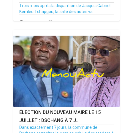
Trois mois après la disparition de Jacquis Gabriel
Kemleu Tchapgou, la salle des actes va ...
13/07/26
Par MenouActu
0
ÉLECTION DU NOUVEAU MAIRE LE 15
JUILLET : DSCHANG À 7 J...
Dans exactement 7 jours, la commune de