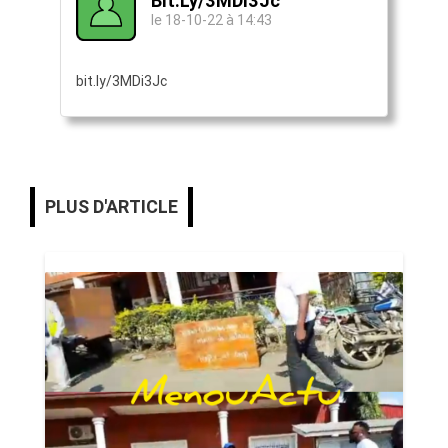
Bit.ly/3MDi3Jc
le 18-10-22 à 14:43
bit.ly/3MDi3Jc
PLUS D'ARTICLE