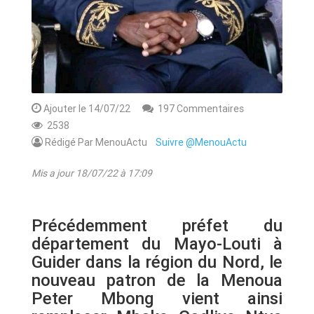
Ajouter le 14/07/22
197 Commentaires
2538
Rédigé Par MenouActu
Suivre @MenouActu
Mis a jour 18/07/22 à 17:09
Précédemment préfet du
département du Mayo-Louti à
Guider dans la région du Nord, le
nouveau patron de la Menoua
Peter Mbong vient ainsi