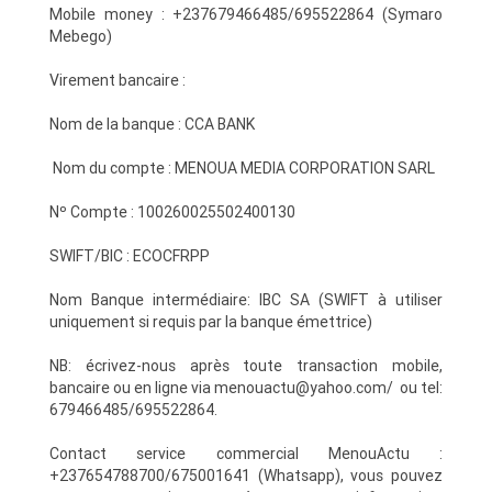
Mobile money : +237679466485/695522864 (Symaro
Mebego)
Virement bancaire :
Nom de la banque : CCA BANK
Nom du compte : MENOUA MEDIA CORPORATION SARL
Nº Compte : 100260025502400130
SWIFT/BIC : ECOCFRPP
Nom Banque intermédiaire: IBC SA (SWIFT à utiliser
uniquement si requis par la banque émettrice)
NB: écrivez-nous après toute transaction mobile,
bancaire ou en ligne via menouactu@yahoo.com/ ou tel:
679466485/695522864.
Contact service commercial MenouActu :
+237654788700/675001641 (Whatsapp), vous pouvez