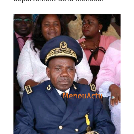
ANNONCE
ART & CULTURE & TRADITION
ASSAINISSEMENT
BREAKING-NEWS
CAMEROUN
PLUS