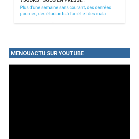
Plus d’une semaine sans courant, des denrées
pourries, des étudiants à l’arrêt et des mala...
02/07/26
Par MenouActu
0
MENOUACTU SUR YOUTUBE