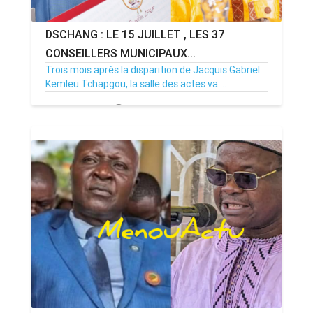
DSCHANG : LE 15 JUILLET , LES 37
CONSEILLERS MUNICIPAUX...
Trois mois après la disparition de Jacquis Gabriel
Kemleu Tchapgou, la salle des actes va ...
13/07/26
Par MenouActu
0