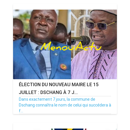
ÉLECTION DU NOUVEAU MAIRE LE 15
JUILLET : DSCHANG À 7 J...
Dans exactement 7 jours, la commune de
Dschang connaîtra le nom de celui qui succédera à
f...
08/07/26
Par MenouActu
0