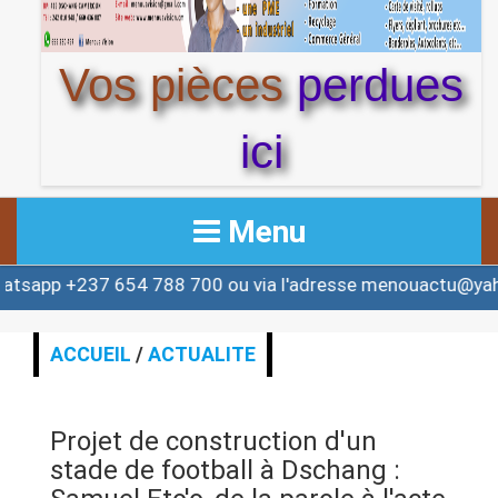
Vos pièces
perdues
ici
Menu
7 654 788 700 ou via l'adresse menouactu@yahoo.com o
ACCUEIL
ACTUALITE
ACCUEIL
/
ACTUALITE
AFRIQUE & MONDE
Projet de construction d'un
ALERTE
stade de football à Dschang :