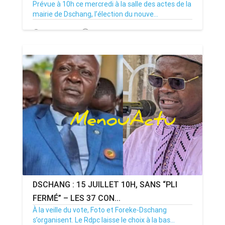
Prévue à 10h ce mercredi à la salle des actes de la
mairie de Dschang, l’élection du nouve...
15/07/26
Par MenouActu
0
DSCHANG : 15 JUILLET 10H, SANS “PLI
FERMÉ” – LES 37 CON...
À la veille du vote, Foto et Foreke-Dschang
s’organisent. Le Rdpc laisse le choix à la bas...