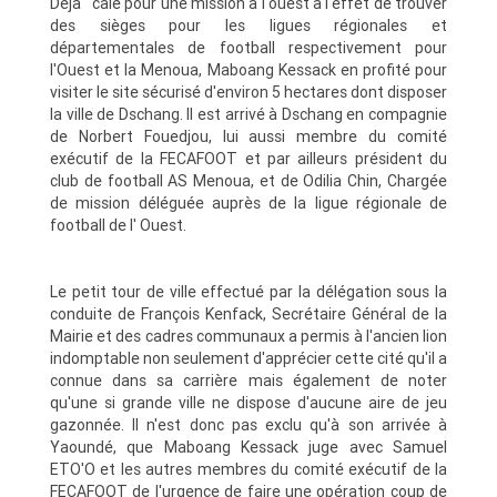
Déjà calé pour une mission à l'ouest à l'effet de trouver
des sièges pour les ligues régionales et
départementales de football respectivement pour
l'Ouest et la Menoua, Maboang Kessack en profité pour
visiter le site sécurisé d'environ 5 hectares dont disposer
la ville de Dschang. Il est arrivé à Dschang en compagnie
de Norbert Fouedjou, lui aussi membre du comité
exécutif de la FECAFOOT et par ailleurs président du
club de football AS Menoua, et de Odilia Chin, Chargée
de mission déléguée auprès de la ligue régionale de
football de l' Ouest.
Le petit tour de ville effectué par la délégation sous la
conduite de François Kenfack, Secrétaire Général de la
Mairie et des cadres communaux a permis à l'ancien lion
indomptable non seulement d'apprécier cette cité qu'il a
connue dans sa carrière mais également de noter
qu'une si grande ville ne dispose d'aucune aire de jeu
gazonnée. Il n'est donc pas exclu qu'à son arrivée à
Yaoundé, que Maboang Kessack juge avec Samuel
ETO'O et les autres membres du comité exécutif de la
FECAFOOT de l'urgence de faire une opération coup de