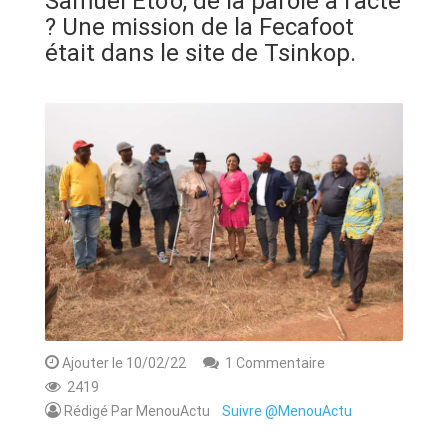
Samuel Eto'o, de la parole à l'acte
ANNONCE
? Une mission de la Fecafoot
était dans le site de Tsinkop.
ART & CULTURE & TRADITION
ASSAINISSEMENT
BREAKING-NEWS
CAMEROUN
PLUS
Ajouter le 10/02/22
1 Commentaire
2419
Rédigé Par MenouActu
Suivre @MenouActu