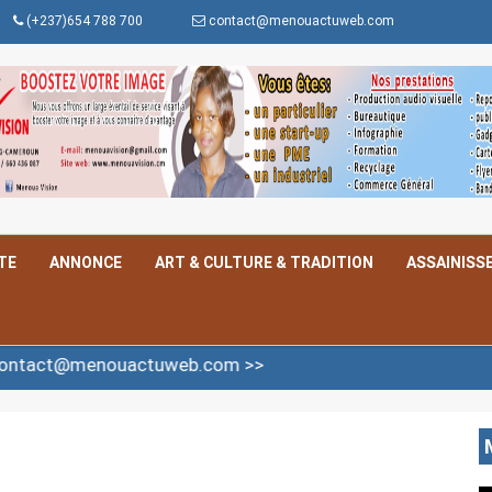
(+237)654 788 700
contact@menouactuweb.com
TE
ANNONCE
ART & CULTURE & TRADITION
ASSAINISS
ouactuweb.com >>