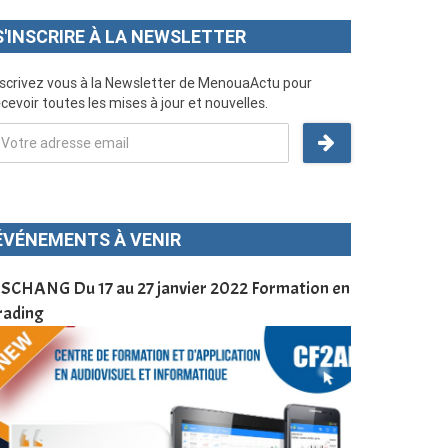
S'INSCRIRE À LA NEWSLETTER
nscrivez vous à la Newsletter de MenouaActu pour
cevoir toutes les mises à jour et nouvelles.
ÉVÉNEMENTS À VENIR
SCHANG Du 17 au 27 janvier 2022 Formation en
Menoua Vision
rading
d’application
à Dschang da
Cameroun