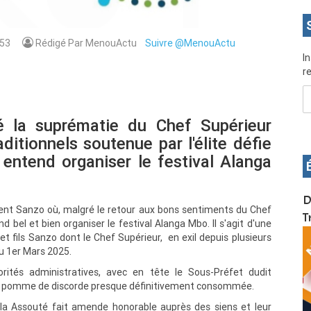
53
Rédigé Par MenouActu
Suivre @MenouActu
I
re
é la suprématie du Chef Supérieur
ditionnels soutenue par l'élite défie
t entend organiser le festival Alanga
OS pour
Devenez infographiste professionnel en 10 jours
D
ment Sanzo où, malgré le retour aux bons sentiments du Chef
de formation pratique. Dschang du 17 au 27
T
bel et bien organiser le festival Alanga Mbo. Il s'agit d'une
janvier 2022
 et fils Sanzo dont le Chef Supérieur, en exil depuis plusieurs
u 1er Mars 2025.
rités administratives, avec en tête le Sous-Préfet dudit
t la pomme de discorde presque définitivement consommée.
Mila Assouté fait amende honorable auprès des siens et leur