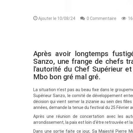
Ajouter le 10/08/24
0 Commentaire
16
Après avoir longtemps fustig
Sanzo, une frange de chefs tra
l'autorité du Chef Supérieur e
Mbo bon gré mal gré.
Rendez-vous le 10 Octobre avec GESPR
La situation n'est pas au beau fixe dans le groupe
une formation de qualité, un métier
Supérieur Sanzo, le comité de développement entend 
décision qui vient semer la zizanie au sein des filles
années, demande la tenue du festival du 25 Février a
Après une réunion de concertation avec les auto
arrondissement, la paix est loin d'être retrouvée e
Dans une sortie faite ce jour, Sa Majesté Pierre 