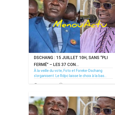
DSCHANG : 15 JUILLET 10H, SANS “PLI
FERMÉ” – LES 37 CON...
À la veille du vote, Foto et Foreke-Dschang
s’organisent. Le Rdpc laisse le choix à la bas...
14/07/26
Par MenouActu
0