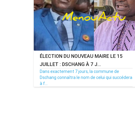
ÉLECTION DU NOUVEAU MAIRE LE 15
JUILLET : DSCHANG À 7 J...
Dans exactement 7 jours, la commune de
Dschang connaîtra le nom de celui qui succédera
à f...
MENOUACTU
08/07/26
Par MenouActu
0