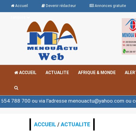
Accueil
Devenir rédacteur
Annonces gratuite
Langues
ACCUEIL
ACTUALITE
AFRIQUE & MONDE
ALER
 ou via l'adresse menouactu@yahoo.com ou contact@men
ACCUEIL
/
ACTUALITE