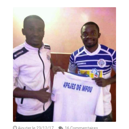
ANNONCE
ART & CULTURE & TRADITION
ASSAINISSEMENT
BREAKING-NEWS
CAMEROUN
PLUS
Ajouter le 23/12/17
16 Commentaires