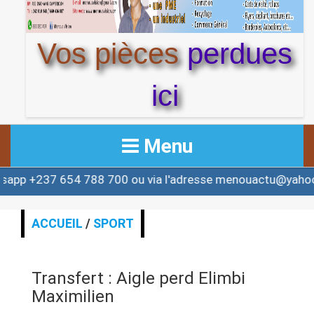
Vos pièces
perdues
ici
Menu
788 700 ou via l'adresse menouactu@yahoo.com ou cont
ACCUEIL
ACTUALITE
ACCUEIL
/
SPORT
AFRIQUE & MONDE
Transfert : Aigle perd Elimbi
ALERTE
Maximilien