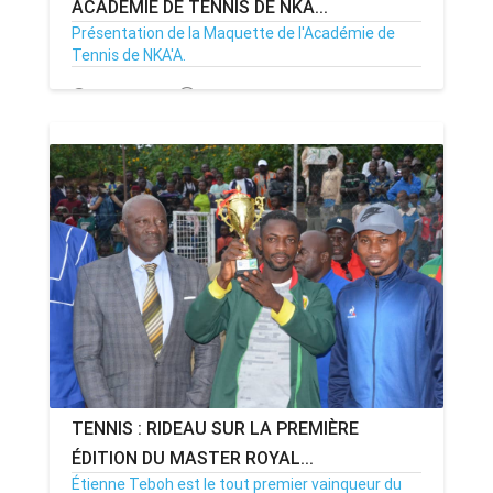
ACADÉMIE DE TENNIS DE NKA...
Présentation de la Maquette de l'Académie de
Tennis de NKA'A.
12/08/24
Par MenouActu
0
TENNIS : RIDEAU SUR LA PREMIÈRE
ÉDITION DU MASTER ROYAL...
Étienne Teboh est le tout premier vainqueur du