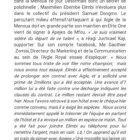
dans la Menoua ce jour. Désormais donc un secret de
polichinelle ; Maximilien Ebembe Elimbi n’évoluera plus
dans le collectif du président Samuel Dongmo. Le
percutant milieu offensif/attaquant à qui Aigle de la
Menoua doit en grande partie son maintien en Elite One
vient de signer à Apejes de Mfou.
« Je suis vraiment
sidéré du départ de ce talent »,
a réagi Justicael Kaji,
supporter. Sur son compte facebook, Me Gauthier
Zomisi, Directeur du Marketing et de la Communication
au sein de l’Aigle Royal essaie d’expliquer:
« Nous
sommes tous triste de voir filer notre champion; mais
nous avons tout essayé. Elimbi a effectivement accepté
de prolonger son contrat avec Aigle, et a sollicité une
prime de 2millions qui a été acceptée. Une avance d’1
million lui a été faite contre une décharge indiquant les
clauses du contrat. Le million restant devrait être payé
hier. Nous l’avons retrouvé à son hôtel avec le chèque hier
comme convenu, mais il a exigé les espèces. Nous avons
immédiatement appelé le trésorier de l’équipe en partant
de l’hôtel et il a envoyé un million en espèce ce matin. Tout
a été fait pour joindre Elimbi au téléphone pour lui
remettre l’argent, mais en vain. Là ! On apprend qu’il est
en train de signer avec Apejes.»
Une nouvelle qui laisse un