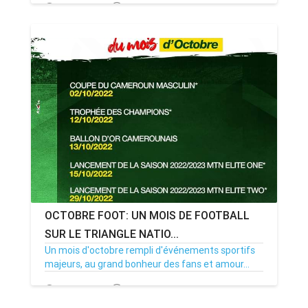
16/02/23
Par MenouActu
0
OCTOBRE FOOT: UN MOIS DE FOOTBALL
SUR LE TRIANGLE NATIO...
Un mois d'octobre rempli d'événements sportifs
majeurs, au grand bonheur des fans et amour...
18/09/22
Par MenouActu
0