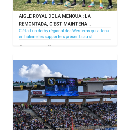
AIGLE ROYAL DE LA MENOUA : LA
REMONTADA, C'EST MAINTENA...
C'était un derby régional des Westerns qui a tenu
en haleine les supporters présents au st...
20/04/26
Par MenouActu
0