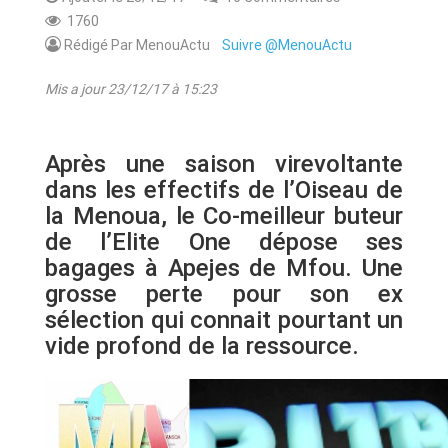
1760
Rédigé Par MenouActu
Suivre @MenouActu
Mis a jour 23/12/17 à 15:23
Après une saison virevoltante
dans les effectifs de l’Oiseau de
la Menoua, le Co-meilleur buteur
de l’Elite One dépose ses
bagages à Apejes de Mfou. Une
grosse perte pour son ex
sélection qui connait pourtant un
vide profond de la ressource.