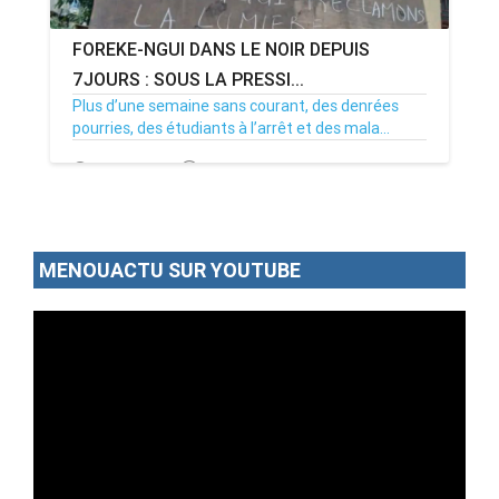
FOREKE-NGUI DANS LE NOIR DEPUIS
7JOURS : SOUS LA PRESSI...
Plus d’une semaine sans courant, des denrées
pourries, des étudiants à l’arrêt et des mala...
02/07/26
Par MenouActu
0
MENOUACTU SUR YOUTUBE