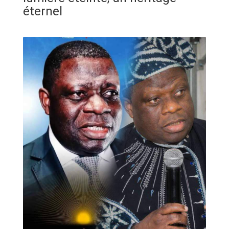
ANNONCE
éternel
ART & CULTURE & TRADITION
ASSAINISSEMENT
BREAKING-NEWS
CAMEROUN
PLUS