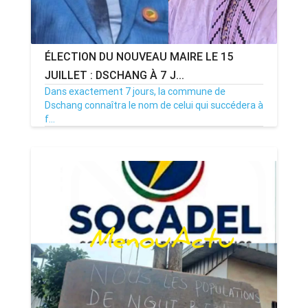
ÉLECTION DU NOUVEAU MAIRE LE 15
JUILLET : DSCHANG À 7 J...
Dans exactement 7 jours, la commune de
Dschang connaîtra le nom de celui qui succédera à
f...
08/07/26
Par MenouActu
0