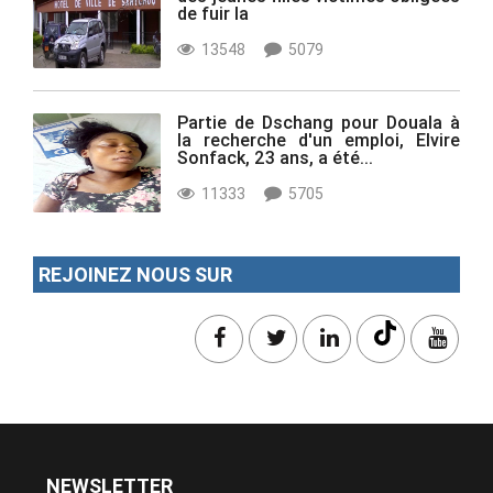
de fuir la
13548
5079
Partie de Dschang pour Douala à
la recherche d'un emploi, Elvire
Sonfack, 23 ans, a été...
11333
5705
REJOINEZ NOUS SUR
NEWSLETTER