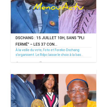
DSCHANG : 15 JUILLET 10H, SANS “PLI
FERMÉ” – LES 37 CON...
À la veille du vote, Foto et Foreke-Dschang
s’organisent. Le Rdpc laisse le choix à la bas...
14/07/26
Par MenouActu
0