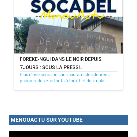
FOREKE-NGUI DANS LE NOIR DEPUIS
7JOURS : SOUS LA PRESSI...
Plus d’une semaine sans courant, des denrées
pourries, des étudiants à l’arrêt et des mala...
02/07/26
Par MenouActu
0
MENOUACTU SUR YOUTUBE