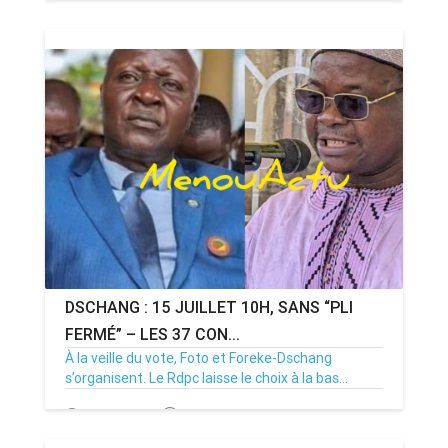
15/07/26
Par MenouActu
0
DSCHANG : 15 JUILLET 10H, SANS “PLI
FERMÉ” – LES 37 CON...
À la veille du vote, Foto et Foreke-Dschang
s’organisent. Le Rdpc laisse le choix à la bas...
14/07/26
Par MenouActu
0