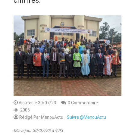
chiffres.
ANNONCE
ART & CULTURE & TRADITION
ASSAINISSEMENT
BREAKING-NEWS
CAMEROUN
PLUS
Ajouter le 30/07/23
0 Commentaire
2006
Rédigé Par MenouActu
Suivre @MenouActu
Mis a jour 30/07/23 à 9:03