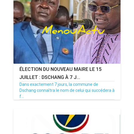
ÉLECTION DU NOUVEAU MAIRE LE 15
JUILLET : DSCHANG À 7 J...
Dans exactement 7 jours, la commune de
Dschang connaîtra le nom de celui qui succédera à
f...
08/07/26
Par MenouActu
0