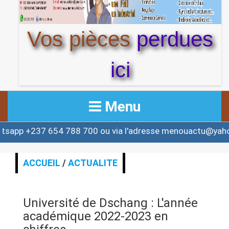
Vos pièces
perdues
ici
Menu
 654 788 700 ou via l'adresse menouactu@yahoo.com ou
ACCUEIL
ACTUALITE
ACCUEIL
/
ACTUALITE
AFRIQUE & MONDE
Université de Dschang : L'année
ALERTE
académique 2022-2023 en