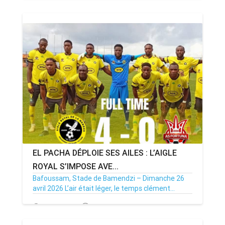
29/04/26
Par MenouActu
0
EL PACHA DÉPLOIE SES AILES : L’AIGLE
ROYAL S’IMPOSE AVE...
Bafoussam, Stade de Bamendzi – Dimanche 26
avril 2026 L’air était léger, le temps clément...
27/04/26
Par MenouActu
0