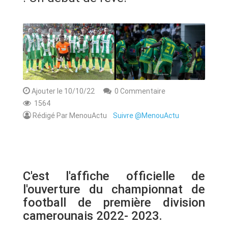
ANNONCE
ART & CULTURE & TRADITION
ASSAINISSEMENT
BREAKING-NEWS
Ajouter le 10/10/22
0 Commentaire
1564
CAMEROUN
Rédigé Par MenouActu
Suivre @MenouActu
PLUS
C'est l'affiche officielle de
l'ouverture du championnat de
football de première division
camerounais 2022- 2023.