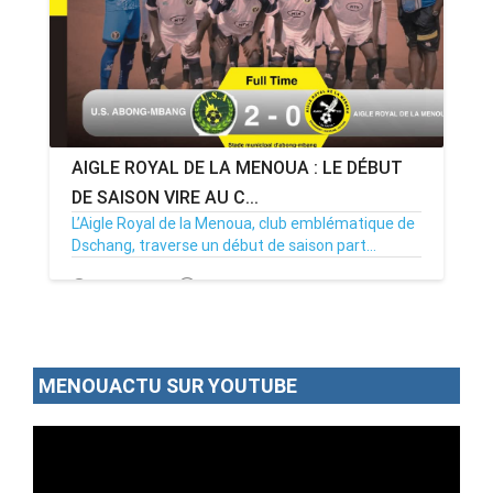
AIGLE ROYAL DE LA MENOUA : LE DÉBUT
DE SAISON VIRE AU C...
L’Aigle Royal de la Menoua, club emblématique de
Dschang, traverse un début de saison part...
23/12/24
Par MenouActu
0
MENOUACTU SUR YOUTUBE