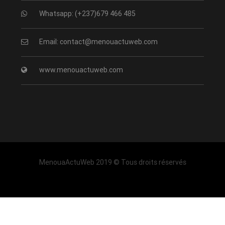
Whatsapp: (+237)679 466 485
Email: contact@menouactuweb.com
www.menouactuweb.com
MenouaActuWeb 2019 © Tous droits réservés