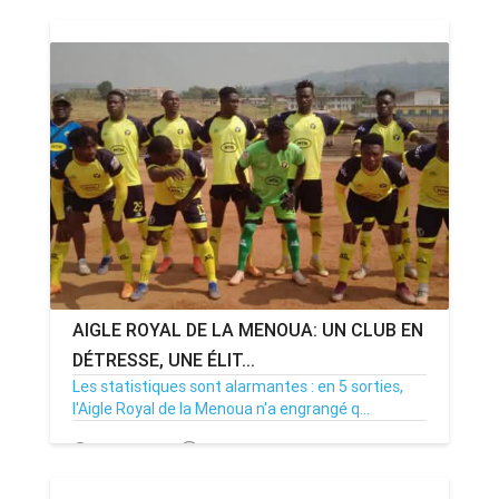
AIGLE ROYAL DE LA MENOUA: UN CLUB EN
DÉTRESSE, UNE ÉLIT...
Les statistiques sont alarmantes : en 5 sorties,
l'Aigle Royal de la Menoua n'a engrangé q...
12/01/25
Par MenouActu
0