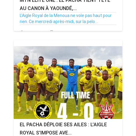
MTN ÉLITE ONE : EL PACHA TIENT TÊTE
AU CANON À YAOUNDÉ,...
L’Aigle Royal de la Menoua ne vole pas haut pour
rien. Ce mercredi après-midi, sur la pelo...
29/04/26
Par MenouActu
0
EL PACHA DÉPLOIE SES AILES : L’AIGLE
ROYAL S’IMPOSE AVE...