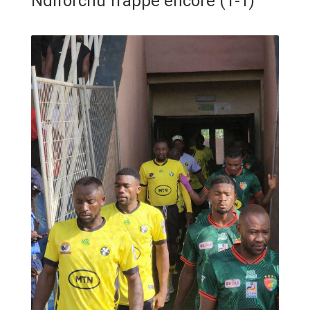
Ndiforchu frappe encore (1-1)
ANNONCE
ART & CULTURE & TRADITION
ASSAINISSEMENT
BREAKING-NEWS
CAMEROUN
PLUS