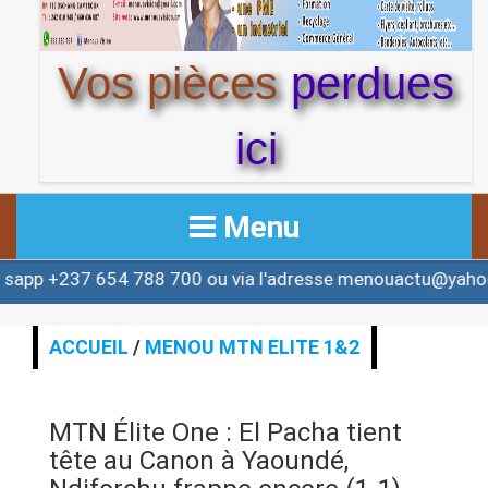
Vos pièces
perdues
ici
Menu
54 788 700 ou via l'adresse menouactu@yahoo.com ou c
ACCUEIL
ACTUALITE
ACCUEIL
/
MENOU MTN ELITE 1&2
AFRIQUE & MONDE
MTN Élite One : El Pacha tient
ALERTE
tête au Canon à Yaoundé,