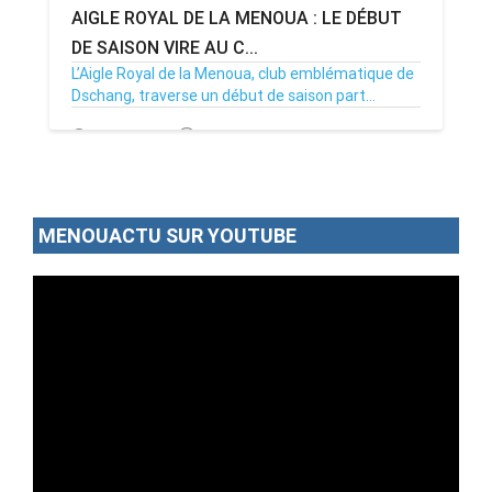
AIGLE ROYAL DE LA MENOUA : LE DÉBUT
DE SAISON VIRE AU C...
L’Aigle Royal de la Menoua, club emblématique de
Dschang, traverse un début de saison part...
23/12/24
Par MenouActu
0
MENOUACTU SUR YOUTUBE