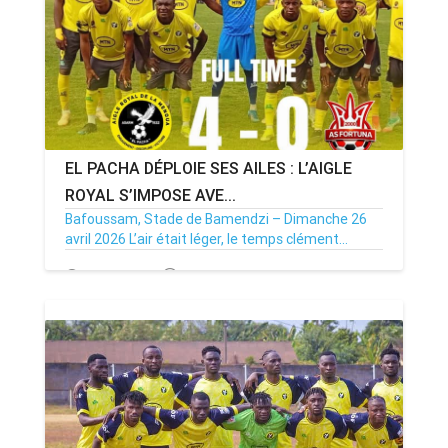
EL PACHA DÉPLOIE SES AILES : L’AIGLE
ROYAL S’IMPOSE AVE...
Bafoussam, Stade de Bamendzi – Dimanche 26
avril 2026 L’air était léger, le temps clément...
27/04/26
Par MenouActu
0