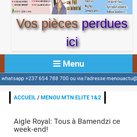
Vos pièces
perdues
ici
Menu
 +237 654 788 700 ou via l'adresse menouactu@yahoo.c
ACCUEIL
ACTUALITE
ACCUEIL
/
MENOU MTN ELITE 1&2
AFRIQUE & MONDE
Aigle Royal: Tous à Bamendzi ce
ALERTE
week-end!