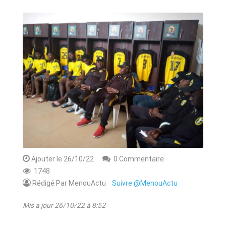
ANNONCE
ART & CULTURE & TRADITION
ASSAINISSEMENT
BREAKING-NEWS
CAMEROUN
PLUS
Ajouter le 26/10/22
0 Commentaire
1748
Rédigé Par MenouActu
Suivre @MenouActu
Mis a jour 26/10/22 à 8:52