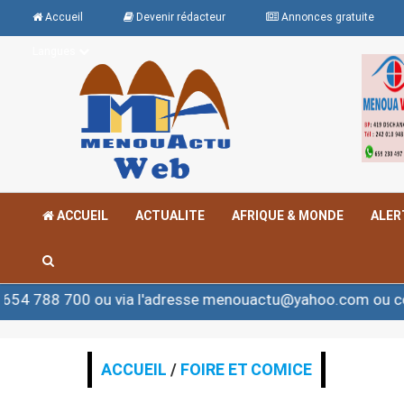
Accueil
Devenir rédacteur
Annonces gratuite
Langues
ACCUEIL
ACTUALITE
AFRIQUE & MONDE
ALER
00 ou via l'adresse menouactu@yahoo.com ou contact@m
ACCUEIL
/
FOIRE ET COMICE