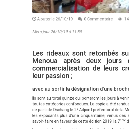
Ajouter le 26/10/19
0 Commentaire
14
Mis a jour 26/10/19 à 11:59
Les rideaux sont retombés sur
Menoua après deux jours d
commercialisation de leurs cr
leur passion ;
Rendez-vous le 10 Octobre avec GESPR
avec au sortir la désignation d’une broche
une formation de qualité, un métier
Ils sont au total quinze qui porteront les jours à ve
toutes catégories confondues. La copie a été rendue
e
de parti de Dschang le 2
Adjoint préfectoral de la M
les exposants plus d’une cinquantaine, venus des 
ème
savoir-faire en faveur de cette édition 2019, la 7
d