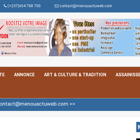
(+237)654 788 700
contact@menouactuweb.com
TE
ANNONCE
ART & CULTURE & TRADITION
ASSAINISS
enouactuweb.com >>