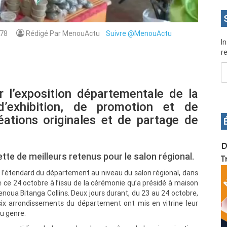
78
Rédigé Par MenouActu
Suivre @MenouActu
I
re
 l’exposition départementale de la
’exhibition, de promotion et de
éations originales et de partage de
OS pour
Devenez infographiste professionnel en 10 jours
D
tte de meilleurs retenus pour le salon régional.
de formation pratique. Dschang du 17 au 27
T
janvier 2022
nir l’étendard du département au niveau du salon régional, dans
 ce 24 octobre à l’issu de la cérémonie qu’a présidé à maison
enoua Bitanga Collins. Deux jours durant, du 23 au 24 octobre,
six arrondissements du département ont mis en vitrine leur
u genre.