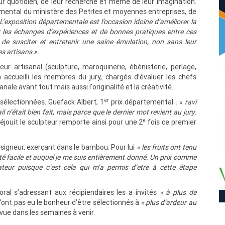
beur quotidien, de leur recherche et même de leur imagination.
emental du ministère des Petites et moyennes entreprises, de
 L’exposition départementale est l’occasion idoine d’améliorer
la
r les échanges d’expériences et de bonnes pratiques entre ces
de susciter et entretenir une saine émulation, non sans leur
s artisans ».
ur artisanal (sculpture, maroquinerie, ébénisterie, perlage,
n accueilli les membres du jury, chargés d’évaluer les chefs
nale avant tout mais aussi l'originalité et la créativité.
er
 sélectionnées. Guefack Albert, 1
prix départemental
: « ravi
il n’était bien fait, mais parce que le dernier mot revient au jury.
e
 réjouit le sculpteur remporte ainsi pour une 2
fois ce premier
esigneur, exerçant dans le bambou. Pour lui
« les fruits ont tenu
été facile et auquel je me suis entièrement donné. Un prix comme
ateur puisque c’est cela qui m’a permis d’etre à cette étape
oral s’adressant aux récipiendaires les a invités
« à plus de
n’ont pas eu le bonheur d’être sélectionnés à
« plus d’ardeur au
évue dans les semaines à venir.