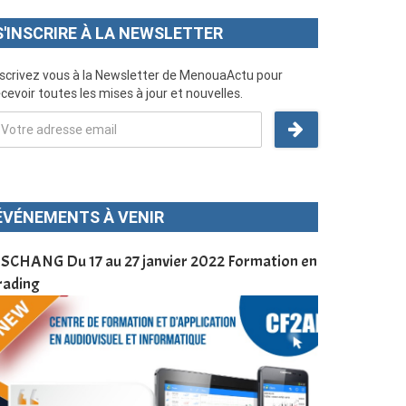
S'INSCRIRE À LA NEWSLETTER
nscrivez vous à la Newsletter de MenouaActu pour
cevoir toutes les mises à jour et nouvelles.
ÉVÉNEMENTS À VENIR
SCHANG Du 17 au 27 janvier 2022 Formation en
Menoua Vision
rading
d’application
à Dschang da
Cameroun