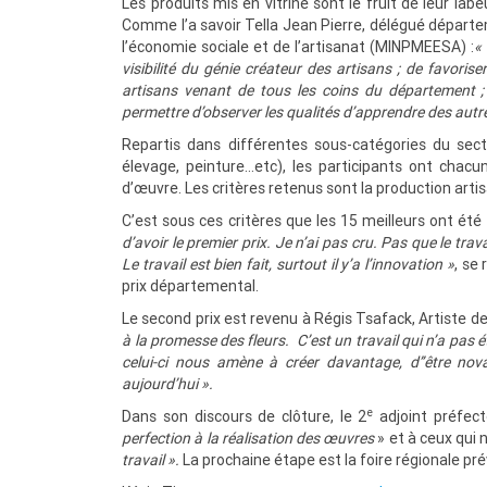
Les produits mis en vitrine sont le fruit de leur la
Comme l’a savoir Tella Jean Pierre, délégué départ
l’économie sociale et de l’artisanat (MINPMEESA) :
«
visibilité du génie créateur des artisans ;
de
favorise
artisans venant de tous les coins du département ; 
permettre d’observer les qualités d’apprendre des autre
Repartis dans différentes sous-catégories du secte
élevage, peinture…etc), les participants ont chacu
d’œuvre. Les critères retenus sont la production artisa
C’est sous ces critères que les 15 meilleurs ont été
d’avoir le premier prix. Je n’ai pas cru. Pas que le trava
Le travail est bien fait, surtout il y’a l’innovation »
, se
prix départemental.
Le second prix est revenu à Régis Tsafack, Artiste d
à la promesse des fleurs. C’est un travail qui n’a pas 
celui-ci nous amène à créer davantage, d’’être nov
aujourd’hui ».
e
Dans son discours de clôture, le 2
adjoint préfect
perfection à la réalisation des œuvres
» et à ceux qui 
travail ».
La prochaine étape est la foire régionale pr