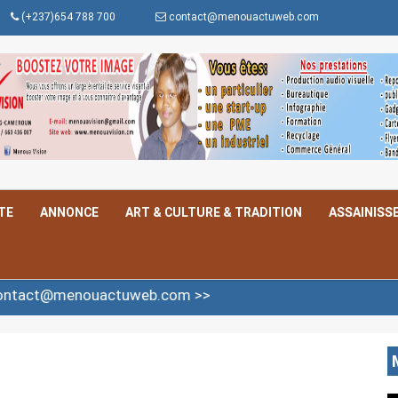
(+237)654 788 700
contact@menouactuweb.com
TE
ANNONCE
ART & CULTURE & TRADITION
ASSAINISS
uactuweb.com >>