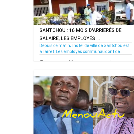
SANTCHOU : 16 MOIS D'ARRIÉRÉS DE
SALAIRE, LES EMPLOYÉS ...
Depuis ce matin, l’hôtel de ville de Santchou est
à l’arrêt. Les employés communaux ont dé...
20/07/26
Par MenouActu
0