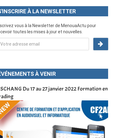
S'INSCRIRE À LA NEWSLETTER
nscrivez vous à la Newsletter de MenouaActu pour
cevoir toutes les mises à jour et nouvelles.
ÉVÉNEMENTS À VENIR
SCHANG Du 17 au 27 janvier 2022 Formation en
Menoua Vision
rading
d’application
à Dschang da
Cameroun