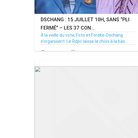
DSCHANG : 15 JUILLET 10H, SANS “PLI
FERMÉ” – LES 37 CON...
À la veille du vote, Foto et Foreke-Dschang
s’organisent. Le Rdpc laisse le choix à la bas...
14/07/26
Par MenouActu
0
MENOUACTU