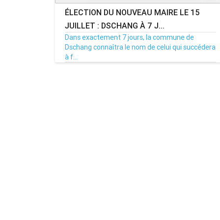
ÉLECTION DU NOUVEAU MAIRE LE 15
JUILLET : DSCHANG À 7 J...
Dans exactement 7 jours, la commune de
Dschang connaîtra le nom de celui qui succédera
à f...
08/07/26
Par MenouActu
0