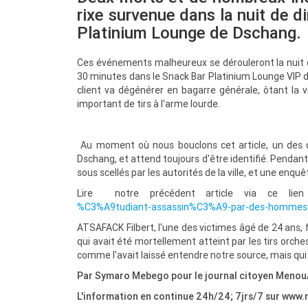
rixe survenue dans la nuit de 
Platinium Lounge de Dschang.
Ces événements malheureux se dérouleront la nuit
30 minutes dans le Snack Bar Platinium Lounge VIP d
client va dégénérer en bagarre générale, ôtant la 
important de tirs à l'arme lourde.
Au moment où nous bouclons cet article, un des de
Dschang, et attend toujours d'être identifié. Pendan
sous scellés par les autorités de la ville, et une enquê
Lire notre précédent article via ce li
%C3%A9tudiant-assassin%C3%A9-par-des-homme
ATSAFACK Filbert, l'une des victimes âgé de 24 ans, fo
qui avait été mortellement atteint par les tirs orche
comme l'avait laissé entendre notre source, mais qui 
Par Symaro Mebego pour le journal citoyen Meno
L'information en continue 24h/24; 7jrs/7 sur 