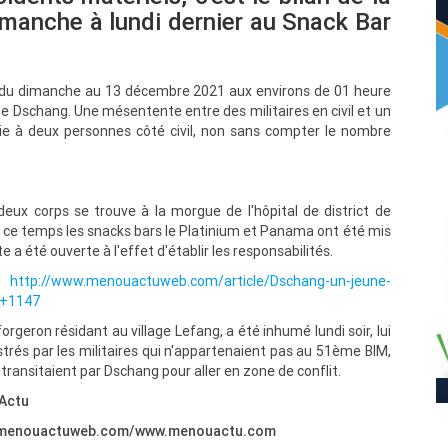
dimanche à lundi dernier au Snack Bar
 du dimanche au 13 décembre 2021 aux environs de 01 heure
e Dschang. Une mésentente entre des militaires en civil et un
vie à deux personnes côté civil, non sans compter le nombre
ux corps se trouve à la morgue de l'hôpital de district de
t ce temps les snacks bars le Platinium et Panama ont été mis
te a été ouverte à l'effet d'établir les responsabilités.
en
http://www.menouactuweb.com/article/Dschang-un-jeune-
s+1147
rgeron résidant au village Lefang, a été inhumé lundi soir, lui
strés par les militaires qui n'appartenaient pas au 51ème BIM,
transitaient par Dschang pour aller en zone de conflit.
uActu
www.menouactuweb.com/www.menouactu.com