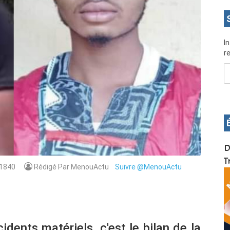
I
re
OS pour
Devenez infographiste professionnel en 10 jours
D
de formation pratique. Dschang du 17 au 27
T
1840
Rédigé Par MenouActu
Suivre @MenouActu
janvier 2022
dents matériels, c'est le bilan de la