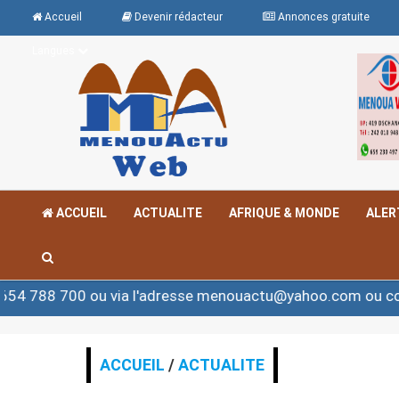
Accueil
Devenir rédacteur
Annonces gratuite
Langues
ACCUEIL
ACTUALITE
AFRIQUE & MONDE
ALER
ou via l'adresse menouactu@yahoo.com ou contact@meno
ACCUEIL
/
ACTUALITE