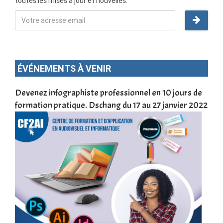
toutes les mises à jour et nouvelles.
ÉVÉNEMENTS À VENIR
une
Devenez infographiste professionnel en 10 jours de
DSC
formation pratique. Dschang du 17 au 27 janvier 2022
Tra