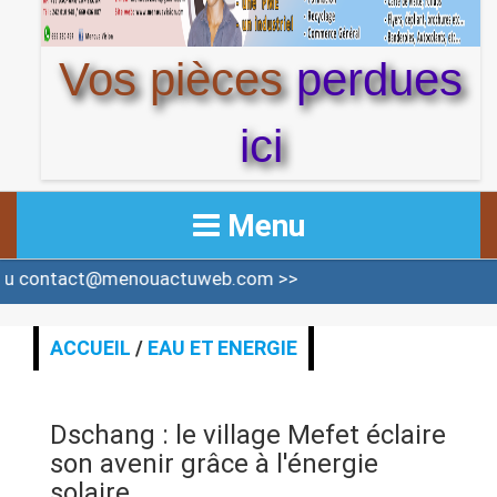
Vos pièces
perdues
ici
Menu
tact@menouactuweb.com >>
ACCUEIL
ACTUALITE
ACCUEIL
/
EAU ET ENERGIE
AFRIQUE & MONDE
Dschang : le village Mefet éclaire
ALERTE
son avenir grâce à l'énergie
solaire