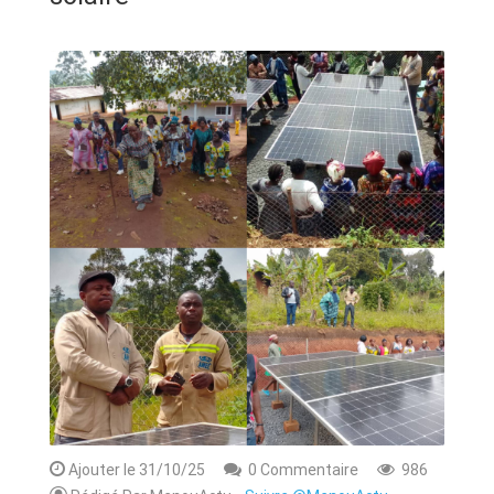
ANNONCE
ART & CULTURE & TRADITION
ASSAINISSEMENT
BREAKING-NEWS
CAMEROUN
PLUS
Ajouter le 31/10/25
0 Commentaire
986