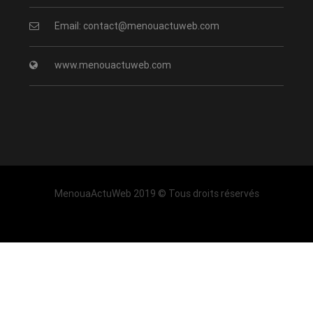
Email: contact@menouactuweb.com
www.menouactuweb.com
MenouaActuWeb 2019 © Tous droits réservés