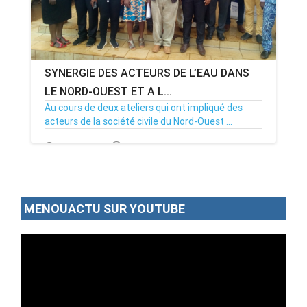
SYNERGIE DES ACTEURS DE L’EAU DANS
LE NORD-OUEST ET A L...
Au cours de deux ateliers qui ont impliqué des
acteurs de la société civile du Nord-Ouest ...
10/09/19
Par MenouActu
0
MENOUACTU SUR YOUTUBE