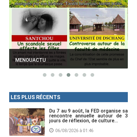
M
MENOUACTU
LES PLUS RÉCENTS
Du 7 au 9 août, la FED organise sa
rencontre annuelle autour de 3
jours de réflexion, de culture...
06/08/2026 à 01:46