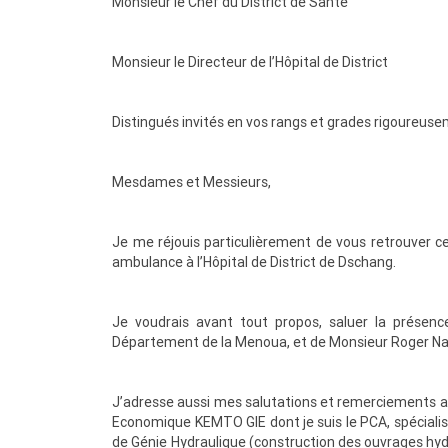
Monsieur le Chef du District de Santé
Monsieur le Directeur de l’Hôpital de District
Distingués invités en vos rangs et grades rigoureus
Mesdames et Messieurs,
Je me réjouis particulièrement de vous retrouver ce
ambulance à l’Hôpital de District de Dschang.
Je voudrais avant tout propos, saluer la présen
Département de la Menoua, et de Monsieur Roger Nan
J’adresse aussi mes salutations et remerciements au
Economique KEMTO GIE dont je suis le PCA, spécialisé
de Génie Hydraulique (construction des ouvrages h