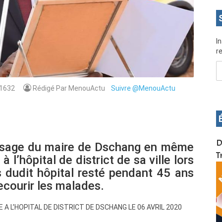
I
re
1632
Rédigé Par MenouActu
Suivre @MenouActu
OS pour
Devenez infographiste professionnel en 10 jours
D
essage du maire de Dschang en même
de formation pratique. Dschang du 17 au 27
T
l’hôpital de district de sa ville lors
janvier 2022
 dudit hôpital resté pendant 45 ans
ecourir les malades.
A L’HOPITAL DE DISTRICT DE DSCHANG LE 06 AVRIL 2020