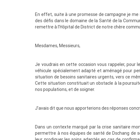
En effet, suite à une promesse de campagne je me 
des défis dans le domaine de la Santé de la Commu
remettre à l’Hôpital de District de notre chère com
Mesdames, Messieurs,
Je voudrais en cette occasion vous rappeler, pour le
véhicule spécialement adapté et aménagé pour per
situation de besoins sanitaires urgents, vers ce mêm
Cette situation constituait un obstacle à la poursuite
nos populations, et de soigner.
MENOUACTU
J’avais dit que nous apporterions des réponses concr
Dans un contexte marqué par la crise sanitaire mon
permettre à nos équipes de santé de Dschang de se
leur prodiguer les soins adaptés en cas de confirmat