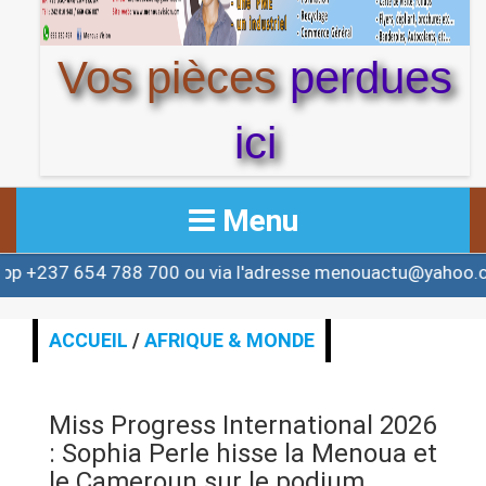
Vos pièces
perdues
ici
Menu
88 700 ou via l'adresse menouactu@yahoo.com ou conta
ACCUEIL
ACTUALITE
ACCUEIL
/
AFRIQUE & MONDE
AFRIQUE & MONDE
Miss Progress International 2026
ALERTE
: Sophia Perle hisse la Menoua et
le Cameroun sur le podium