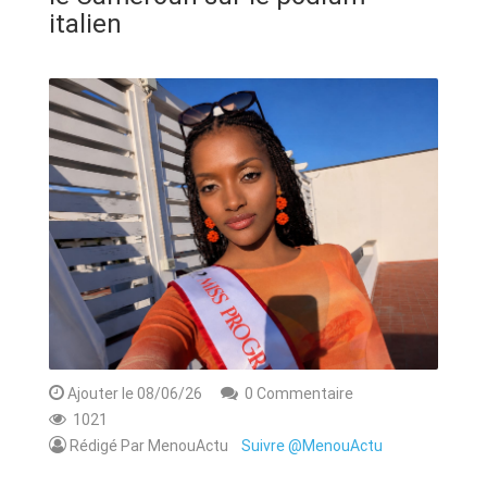
ANNONCE
italien
ART & CULTURE & TRADITION
ASSAINISSEMENT
BREAKING-NEWS
CAMEROUN
PLUS
Ajouter le 08/06/26
0 Commentaire
1021
Rédigé Par MenouActu
Suivre @MenouActu