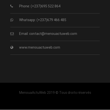
Phone: (+237)695 522 864
Whatsapp: (+237)679 466 485
Email: contact@menouactuweb.com
www.menouactuweb.com
MenouaActuWeb 2019 © Tous droits réservés