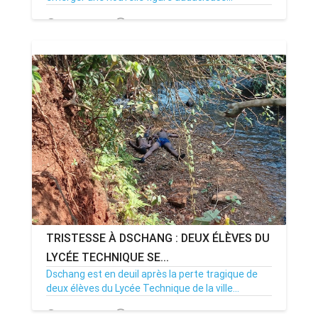
20/01/25
Par MenouActu
0
TRISTESSE À DSCHANG : DEUX ÉLÈVES DU
LYCÉE TECHNIQUE SE...
Dschang est en deuil après la perte tragique de
deux élèves du Lycée Technique de la ville...
12/12/24
Par MenouActu
0