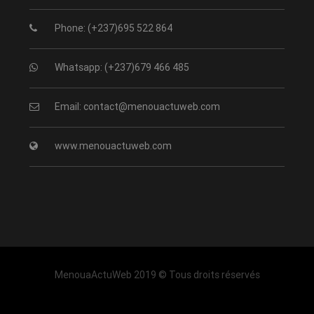
Phone: (+237)695 522 864
Whatsapp: (+237)679 466 485
Email: contact@menouactuweb.com
www.menouactuweb.com
MenouaActuWeb 2019 © Tous droits réservés