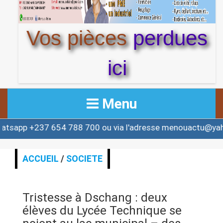
Vos pièces
perdues
ici
Menu
37 654 788 700 ou via l'adresse menouactu@yahoo.com 
ACCUEIL
ACTUALITE
ACCUEIL
/
SOCIETE
AFRIQUE & MONDE
Tristesse à Dschang : deux
ALERTE
élèves du Lycée Technique se