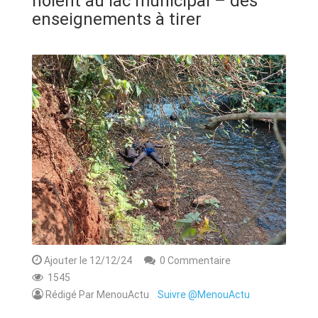
noient au lac municipal – des
ANNONCE
enseignements à tirer
ART & CULTURE & TRADITION
ASSAINISSEMENT
BREAKING-NEWS
CAMEROUN
PLUS
Ajouter le 12/12/24
0 Commentaire
1545
Rédigé Par MenouActu
Suivre @MenouActu