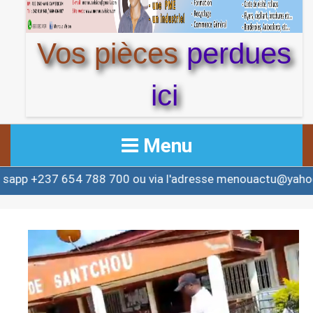
Vos pièces
perdues
ici
Menu
88 700 ou via l'adresse menouactu@yahoo.com ou conta
ACCUEIL
ACTUALITE
AFRIQUE & MONDE
ALERTE