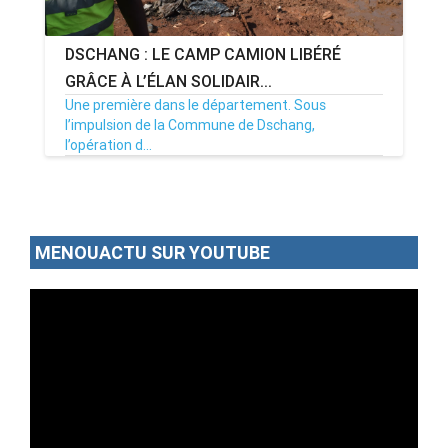
DSCHANG : LE CAMP CAMION LIBÉRÉ
GRÂCE À L’ÉLAN SOLIDAIR...
Une première dans le département. Sous
l’impulsion de la Commune de Dschang,
l’opération d...
12/06/26
Par MenouActu
0
MENOUACTU SUR YOUTUBE