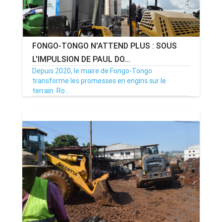
FONGO-TONGO N'ATTEND PLUS : SOUS
L'IMPULSION DE PAUL DO...
Depuis 2020, le maire de Fongo-Tongo
transforme les promesses en engins sur le
terrain. Ro...
18/06/26
Par MenouActu
0