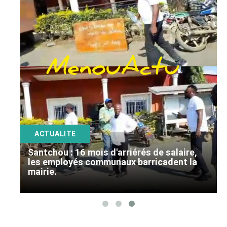
ANNONCE
ART & CULTURE & TRADITION
ASSAINISSEMENT
BREAKING-NEWS
CAMEROUN
ACTUALITE
Santchou : 16 mois d'arriérés de salaire,
PLUS
il
les employés communaux barricadent la
mairie.