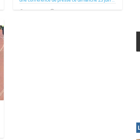
une conférence de presse ce dimanche 23 juin ...
24/06/19
Par MenouActu
0
MENOUA VISION