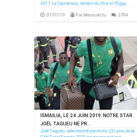
2017. Le Cameroun, tenant du titre et l’Égyp...
07/07/19
Par MenouActu
3784
ISMAILIA, LE 24 JUIN 2019: NOTRE STAR
JOËL TAGUEU NE PR...
Joël Tagueu, sélectionné parmi les 23 Lions de la