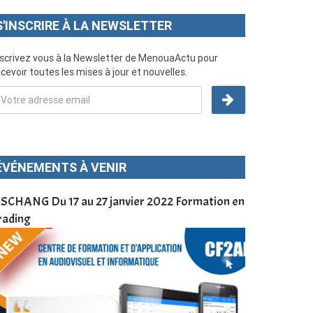
S'INSCRIRE À LA NEWSLETTER
nscrivez vous à la Newsletter de MenouaActu pour
cevoir toutes les mises à jour et nouvelles.
ÉVÉNEMENTS À VENIR
SCHANG Du 17 au 27 janvier 2022 Formation en
Menoua Vision
rading
d’application
à Dschang da
Cameroun