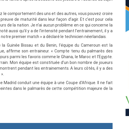
ysez le comportement des uns et des autres, vous pouvez croire
t preuve de maturité dans leur façon d’agir. Et c’est pour cela
eurs de la nation. Je n’ai aucun problème en ce qui concerne la
noté aussi qu’il y a de l’intensité pendant l’entrainement, il y a
r notre premier match » a déclaré le technicien néerlandais.
la Guinée Bissau et du Benin, l’équipe du Cameroun est la
que, affirme son entraineur. « Compte tenu du palmarès des
ours parmi les favoris comme le Ghana, le Maroc et l’Egypte.
terrain. Mon équipe est constituée d’un bon nombre de joueurs
émontrent pendant les entrainements. A leurs côtés, il y a des
 ».
de Madrid conduit une équipe à une Coupe d’Afrique. Il ne fait
reintes dans le palmarès de cette compétition majeure de la