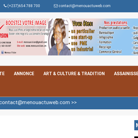
(+237)654 788 700
contact@menouactuweb.com
TE
ANNONCE
ART & CULTURE & TRADITION
ASSAINISS
enouactuweb.com >>