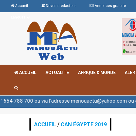
Accueil
Devenir rédacteur
Annonces gratuite
Langues
ACCUEIL
ACTUALITE
AFRIQUE & MONDE
ALER
00 ou via l'adresse menouactu@yahoo.com ou contact@m
ACCUEIL
/
CAN ÉGYPTE 2019