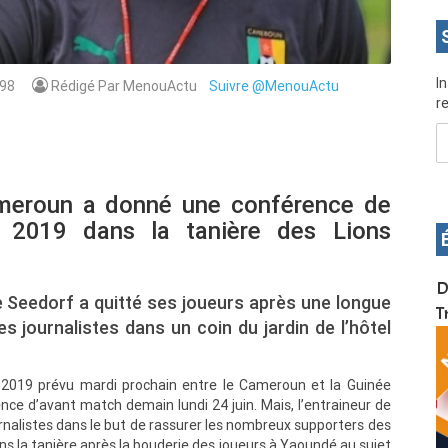
I
98
Rédigé Par MenouActu
Suivre @MenouActu
re
Cameroun a donné une conférence de
 2019 dans la tanière des Lions
OS pour
Devenez infographiste professionnel en 10 jours
D
e Seedorf a quitté ses joueurs après une longue
de formation pratique. Dschang du 17 au 27
T
es journalistes dans un coin du jardin de l’hôtel
janvier 2022
2019 prévu mardi prochain entre le Cameroun et la Guinée
nce d’avant match demain lundi 24 juin. Mais, l’entraineur de
rnalistes dans le but de rassurer les nombreux supporters des
ns la tanière après la bouderie des joueurs à Yaoundé au sujet