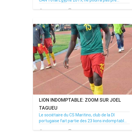
CAN Total Égypte 2019, ne pourra pas pre...
24/06/19
Par MenouActu
0
MENOUACTU
LION INDOMPTABLE: ZOOM SUR JOEL
TAGUEU
Le sociétaire du CS Maritino, club de la DI
portugaise fait partie des 23 lions indomptabl...
23/06/19
Par MenouActu
25