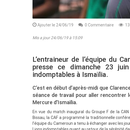
Ajouter le 24/06/19
0 Commentaire
13
Mis a jour 24/06/19 à 15:09
L’entraineur de l’équipe du 
presse ce dimanche 23 juin
indomptables à Ismaïlia.
Rendez-vous le 10 Octobre avec GESPR
C’est en début d’après-midi que Clarenc
une formation de qualité, un métier
séance de travail pour aller rencontrer l
Mercure d’Ismaïlia.
En vue du match inaugural du Groupe F de la CAN 
Bissau, la CAF a programmé la traditionnelle confére
l’équipe du Cameroun a tenu à échanger avec les jou
Lions indomptables quant au retour de la sérénité da