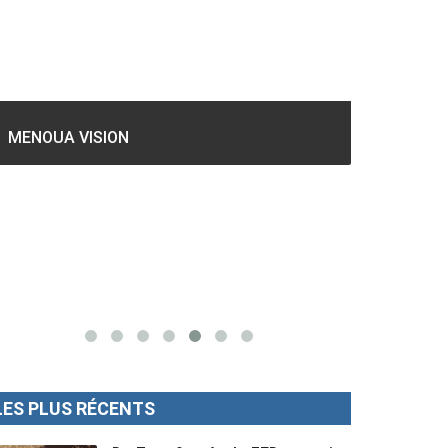
GESPROS formation : La rentrée
académique ce 10 Octobre 2022.
Mise au p
LES PLUS RÉCENTS