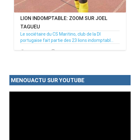
LION INDOMPTABLE: ZOOM SUR JOEL
TAGUEU
Le sociétaire du CS Maritino, club de la DI
portugaise fait partie des 23 lions indomptabl...
23/06/19
Par MenouActu
25
MENOUACTU SUR YOUTUBE