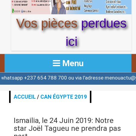
Vos pièces
perdues
ici
Menu
 +237 654 788 700 ou via l'adresse menouactu@yahoo.c
ACCUEIL
ACTUALITE
ACCUEIL
/
CAN ÉGYPTE 2019
AFRIQUE & MONDE
Ismailia, le 24 Juin 2019: Notre
ALERTE
star Joël Tagueu ne prendra pas