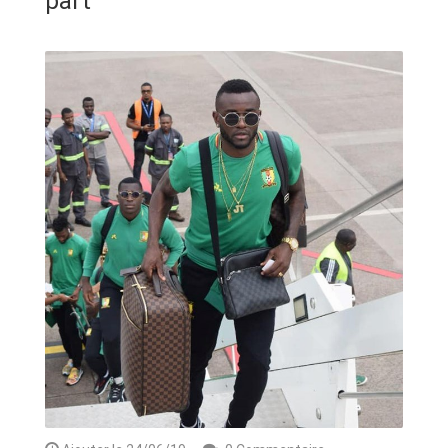
part
ANNONCE
ART & CULTURE & TRADITION
ASSAINISSEMENT
BREAKING-NEWS
CAMEROUN
PLUS