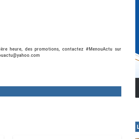
nière heure, des promotions, contactez #MenouActu sur
enouactu@yahoo.com
MENOUA VISION