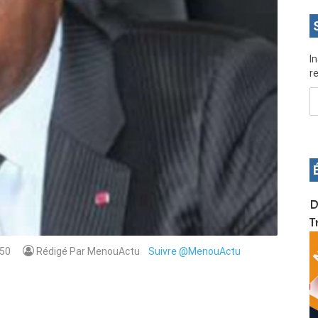
I
re
OS pour
Devenez infographiste professionnel en 10 jours
D
de formation pratique. Dschang du 17 au 27
T
janvier 2022
50
Rédigé Par MenouActu
Suivre @MenouActu