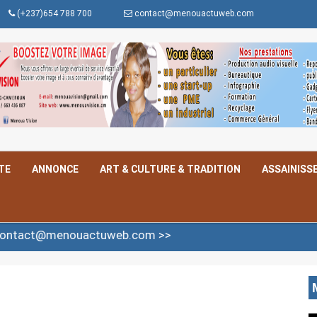
(+237)654 788 700
contact@menouactuweb.com
TE
ANNONCE
ART & CULTURE & TRADITION
ASSAINISS
uactuweb.com >>