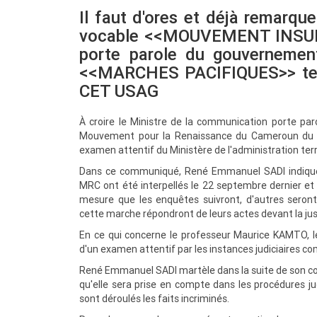
Il faut d'ores et déjà remarqu
vocable <<MOUVEMENT INSURR
porte parole du gouvernemen
<<MARCHES PACIFIQUES>> tel 
CET USAG
À
croire le Ministre de la communication porte p
Mouvement pour la Renaissance du Cameroun du p
examen attentif du Ministère de l'administration terri
Dans ce communiqué, René Emmanuel SADI indique q
MRC ont été interpellés le 22 septembre dernier et d'
mesure que les enquêtes suivront, d'autres seron
cette marche répondront de leurs actes devant la jus
En ce qui concerne le professeur Maurice KAMTO, l
d'un examen attentif par les instances judiciaires c
René Emmanuel SADI martèle dans la suite de son c
qu'elle sera prise en compte dans les procédures j
sont déroulés les faits incriminés.