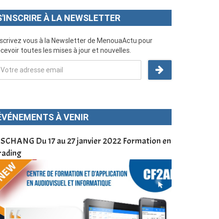
S'INSCRIRE À LA NEWSLETTER
nscrivez vous à la Newsletter de MenouaActu pour
cevoir toutes les mises à jour et nouvelles.
ÉVÉNEMENTS À VENIR
SCHANG Du 17 au 27 janvier 2022 Formation en
Menoua Vision
rading
d’application
à Dschang da
Cameroun