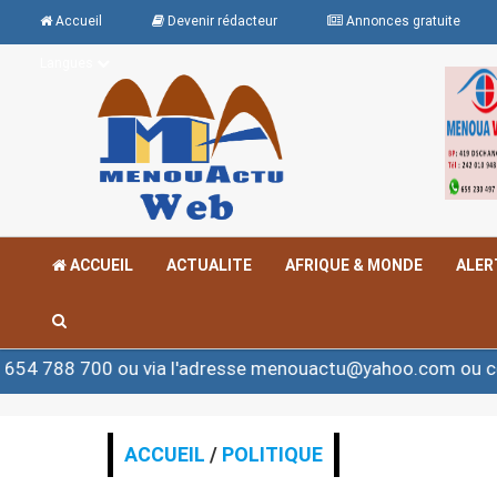
Accueil
Devenir rédacteur
Annonces gratuite
Langues
ACCUEIL
ACTUALITE
AFRIQUE & MONDE
ALER
ou via l'adresse menouactu@yahoo.com ou contact@meno
ACCUEIL
/
POLITIQUE