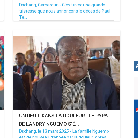
Dschang, Cameroun - C'est avec une grande
tristesse que nous annonçons le décès de Paul
Te...
28/12/25
Par MenouActu
0
UN DEUIL DANS LA DOULEUR : LE PAPA
DE LANDRY NGUEMO S'É...
Dschang, le 13 mars 2025 - La famille Nguemo
est de nouveau frappée par la douleur. Après ...