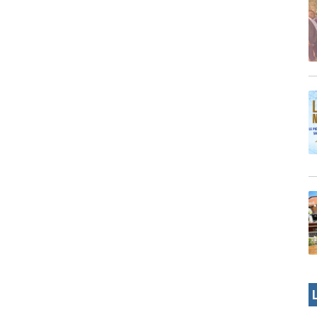
10/09/24
Par MenouActu
0