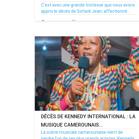
C'est avec une grande tristesse que nous avons
appris le décès de Sofack Jean, affectionné...
17/03/26
Par MenouActu
0
DÉCÈS DE KENNEDY INTERNATIONAL : LA
MUSIQUE CAMEROUNAIS...
La scène musicale camerounaise vient de
perdre l'un de ses plus grands artistes, Kennedy