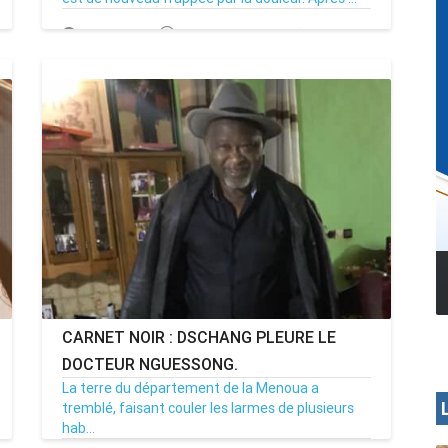
13/03/25
Par MenouActu
0
MENOUA VISION
CARNET NOIR : DSCHANG PLEURE LE
DOCTEUR NGUESSONG.
La terre du département de la Menoua a
tremblé, faisant couler les larmes de plusieurs
hab...