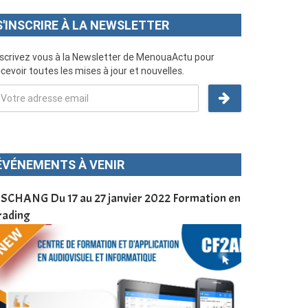
S'INSCRIRE À LA NEWSLETTER
nscrivez vous à la Newsletter de MenouaActu pour
cevoir toutes les mises à jour et nouvelles.
ÉVÉNEMENTS À VENIR
SCHANG Du 17 au 27 janvier 2022 Formation en
Menoua Vision
rading
d’application
à Dschang da
Cameroun