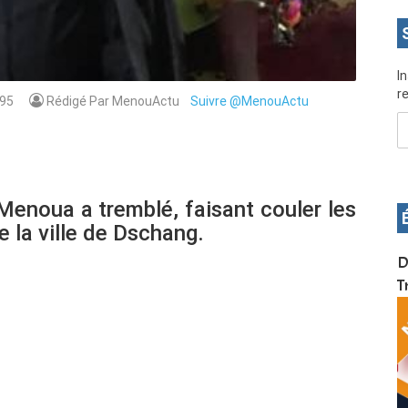
I
re
95
Rédigé Par MenouActu
Suivre @MenouActu
Menoua a tremblé, faisant couler les
e la ville de Dschang.
OS pour
Devenez infographiste professionnel en 10 jours
D
de formation pratique. Dschang du 17 au 27
T
janvier 2022