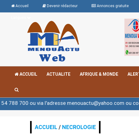
Accueil
Devenir rédacteur
Annonces gratuite
Langues
ACCUEIL
ACTUALITE
AFRIQUE & MONDE
ALER
ou via l'adresse menouactu@yahoo.com ou contact@meno
ACCUEIL
/
NECROLOGIE