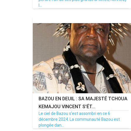
I...
24/11/25
Par MenouActu
0
MENOUACTU
BAZOU EN DEUIL : SA MAJESTÉ TCHOUA
KEMAJOU VINCENT S’ÉT...
Le ciel de Bazou s’est assombri en ce 6
décembre 2024. La communauté Bazou est
plongée dan...