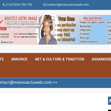
(+237)654 788 700
contact@menouactuweb.com
TE
ANNONCE
ART & CULTURE & TRADITION
ASSAINISS
uactuweb.com >>