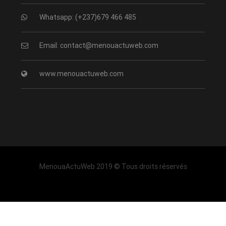
Whatsapp: (+237)679 466 485
Email: contact@menouactuweb.com
www.menouactuweb.com
MenouaActuWeb 2019 © Tous droits réservés