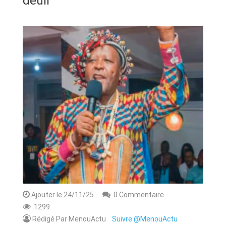
deuil
ANNONCE
ART & CULTURE & TRADITION
ASSAINISSEMENT
BREAKING-NEWS
CAMEROUN
PLUS
Ajouter le 24/11/25
0 Commentaire
1299
Rédigé Par MenouActu
Suivre @MenouActu