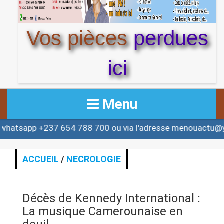
Vos pièces
perdues
ici
Menu
+237 654 788 700 ou via l'adresse menouactu@yahoo.co
ACCUEIL
ACTUALITE
ACCUEIL
/
NECROLOGIE
AFRIQUE & MONDE
Décès de Kennedy International :
ALERTE
La musique Camerounaise en