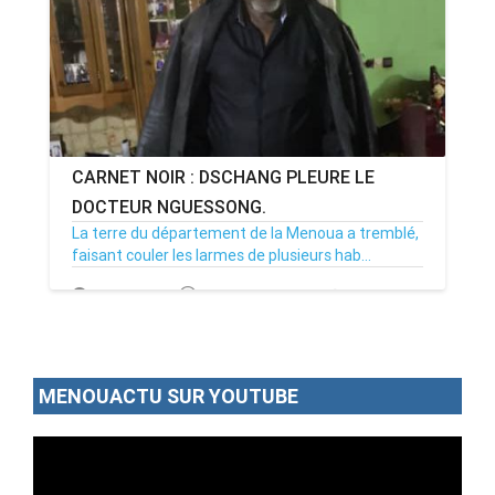
CARNET NOIR : DSCHANG PLEURE LE
DOCTEUR NGUESSONG.
La terre du département de la Menoua a tremblé,
faisant couler les larmes de plusieurs hab...
10/09/24
Par MenouActu
0
MENOUACTU SUR YOUTUBE