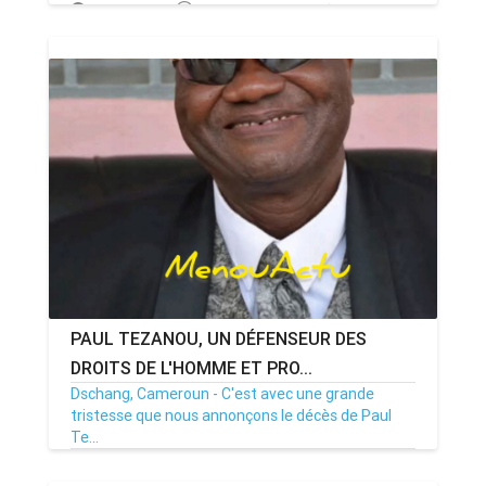
17/03/26
Par MenouActu
0
PAUL TEZANOU, UN DÉFENSEUR DES
DROITS DE L'HOMME ET PRO...
Dschang, Cameroun - C'est avec une grande
tristesse que nous annonçons le décès de Paul
Te...
28/12/25
Par MenouActu
0