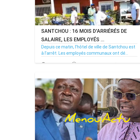
SANTCHOU : 16 MOIS D'ARRIÉRÉS DE
SALAIRE, LES EMPLOYÉS ...
Depuis ce matin, l’hôtel de ville de Santchou est
à l’arrêt. Les employés communaux ont dé...
20/07/26
Par MenouActu
0