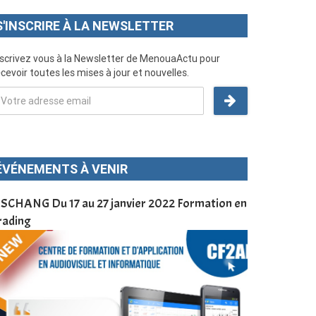
S'INSCRIRE À LA NEWSLETTER
nscrivez vous à la Newsletter de MenouaActu pour
cevoir toutes les mises à jour et nouvelles.
ÉVÉNEMENTS À VENIR
SCHANG Du 17 au 27 janvier 2022 Formation en
Menoua Vision
rading
d’application
à Dschang da
Cameroun