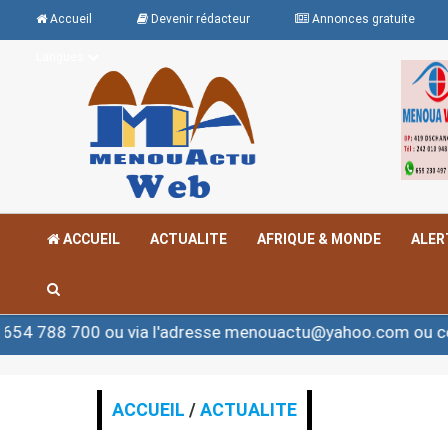
Accueil
Devenir rédacteur
Annonces gratuite
Langues
ACCUEIL
ACTUALITE
AFRIQUE & MONDE
ALER
ou via l'adresse menouactu@yahoo.com ou contact@meno
ACCUEIL
/
ACTUALITE