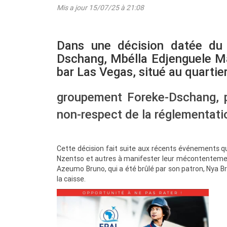
Mis a jour 15/07/25 à 21:08
Dans une décision datée du 1
Dschang, Mbélla Edjenguele Ma
bar Las Vegas, situé au quartie
groupement Foreke-Dschang, pou
non-respect de la réglementati
Cette décision fait suite aux récents événements qu
Nzentso et autres à manifester leur mécontentement
Azeumo Bruno, qui a été brûlé par son patron, Nya Br
la caisse.