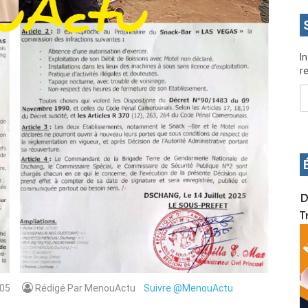
I
re
OS pour
Devenez infographiste professionnel en 10 jours
D
de formation pratique. Dschang du 17 au 27
T
janvier 2022
05
Rédigé Par MenouActu
Suivre @MenouActu