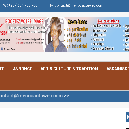
(+237)654 788 700
contact@menouactuweb.com
TE
ANNONCE
ART & CULTURE & TRADITION
ASSAINISS
uactuweb.com >>