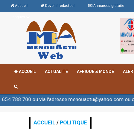
Accueil
Devenir rédacteur
Annonces gratuite
Langues
ACCUEIL
ACTUALITE
AFRIQUE & MONDE
ALER
 ou via l'adresse menouactu@yahoo.com ou contact@men
ACCUEIL
/
POLITIQUE