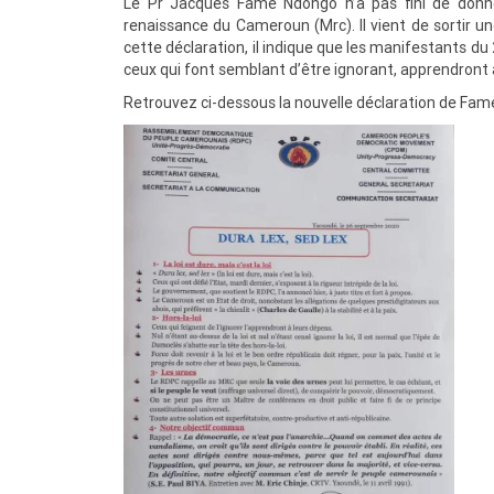
Le Pr Jacques Fame Ndongo n’a pas fini de don
renaissance du Cameroun (Mrc). Il vient de sortir une 
cette déclaration, il indique que les manifestants du 
ceux qui font semblant d’être ignorant, apprendront 
Retrouvez ci-dessous la nouvelle déclaration de Fa