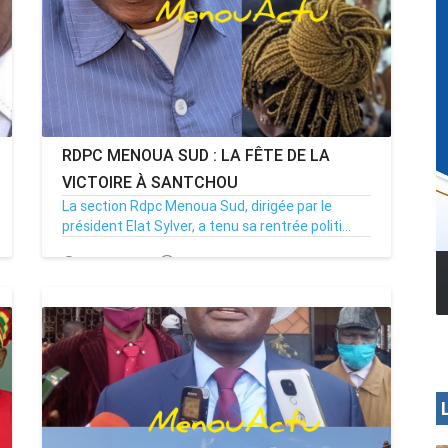
RDPC MENOUA SUD : LA FÊTE DE LA
VICTOIRE À SANTCHOU
La section Rdpc Menoua Sud, dirigée par le
président Elat Sylver, a tenu sa rentrée politi...
22/02/26
Par MenouActu
0
MENOUA VISION