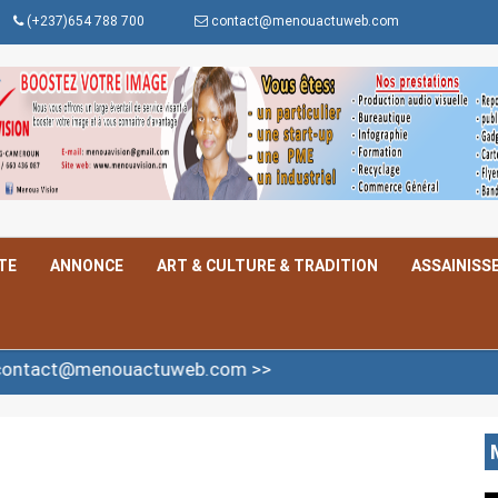
(+237)654 788 700
contact@menouactuweb.com
TE
ANNONCE
ART & CULTURE & TRADITION
ASSAINISS
ouactuweb.com >>