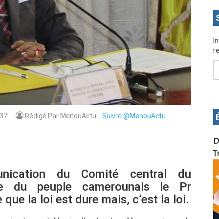
I
re
37
Rédigé Par MenouActu
Suivre @MenouActu
OS pour
Devenez infographiste professionnel en 10 jours
D
de formation pratique. Dschang du 17 au 27
T
janvier 2022
nication du Comité central du
ue du peuple camerounais le Pr
e la loi est dure mais, c’est la loi.