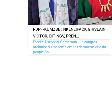
RDPF-KUMZSE : NKENLIFACK GHISLAIN
VICTOR, DIT NGV, PREN...
Foreké-Dschang, Cameroun - Le congrès
ordinaire du rassemblement démocratique du
peuple Sa...
30/11/25
Par MenouActu
0