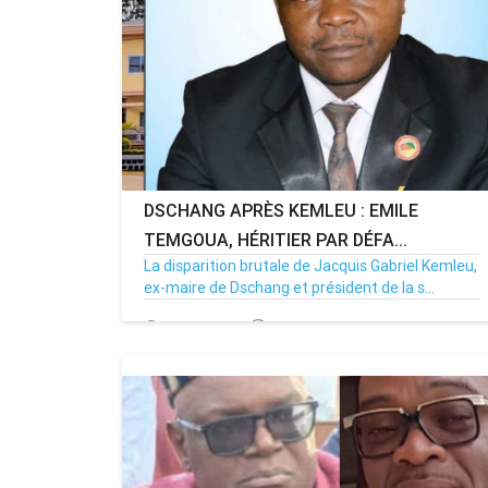
DSCHANG APRÈS KEMLEU : EMILE
TEMGOUA, HÉRITIER PAR DÉFA...
La disparition brutale de Jacquis Gabriel Kemleu,
ex-maire de Dschang et président de la s...
14/04/26
Par MenouActu
0