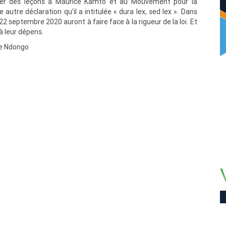
ner des leçons à Maurice Kamto et au Mouvement pour la
autre déclaration qu’il a intitulée « dura lex, sed lex ». Dans
22 septembre 2020 auront à faire face à la rigueur de la loi. Et
à leur dépens.
me Ndongo