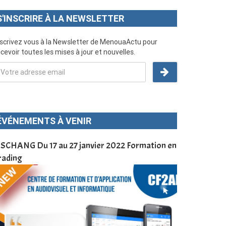
S'INSCRIRE À LA NEWSLETTER
nscrivez vous à la Newsletter de MenouaActu pour
cevoir toutes les mises à jour et nouvelles.
ÉVÉNEMENTS À VENIR
SCHANG Du 17 au 27 janvier 2022 Formation en
Menoua Vision
rading
d’application
à Dschang da
Cameroun